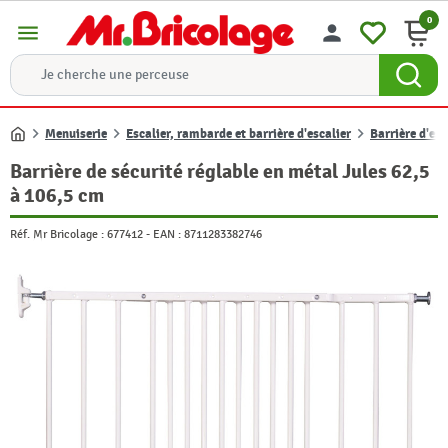
0
menu
person
Menuiserie
Escalier, rambarde et barrière d'escalier
Barrière d'esc
Accueil
Barrière de sécurité réglable en métal Jules 62,5
à 106,5 cm
Réf. Mr Bricolage :
677412
-
EAN :
8711283382746