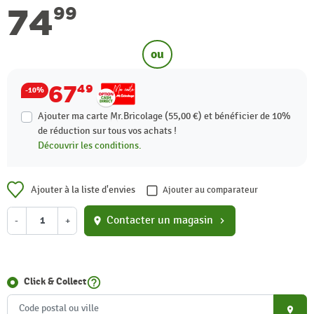
74
99
ou
67
49
-10%
Ajouter ma carte Mr.Bricolage (55,00 €) et bénéficier de
10%
de réduction sur tous vos achats !
Découvrir les conditions.
Ajouter à la liste d'envies
Ajouter au comparateur
Contacter un magasin
-
+
location_on
chevron_right
help_outline
Click & Collect
place