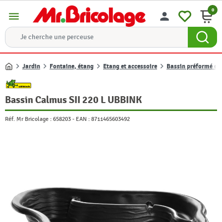
0
menu
person
Jardin
Fontaine, étang
Etang et accessoire
Bassin préformé et 
Accueil
Bassin Calmus SII 220 L UBBINK
Réf. Mr Bricolage :
658203
-
EAN :
8711465603492