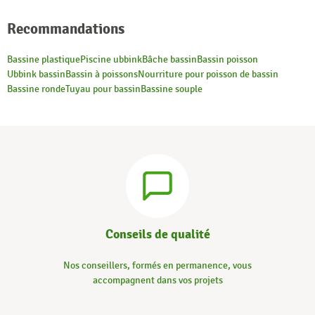
Recommandations
Bassine plastique
Piscine ubbink
Bâche bassin
Bassin poisson
Ubbink bassin
Bassin à poissons
Nourriture pour poisson de bassin
Bassine ronde
Tuyau pour bassin
Bassine souple
Conseils de qualité
Nos conseillers, formés en permanence, vous
accompagnent dans vos projets