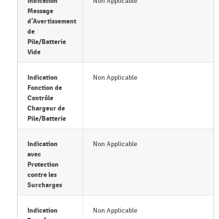
Indication
Non Applicable
Message
d’Avertissement
de
Pile/Batterie
Vide
Indication
Non Applicable
Fonction de
Contrôle
Chargeur de
Pile/Batterie
Indication
Non Applicable
avec
Protection
contre les
Surcharges
Indication
Non Applicable