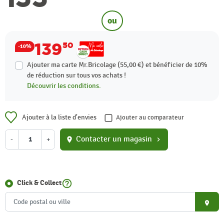
ou
139
50
-10%
Ajouter ma carte Mr.Bricolage (55,00 €) et bénéficier de
10%
de réduction sur tous vos achats !
Découvrir les conditions.
Ajouter à la liste d'envies
Ajouter au comparateur
Contacter un magasin
-
+
location_on
chevron_right
help_outline
Click & Collect
place