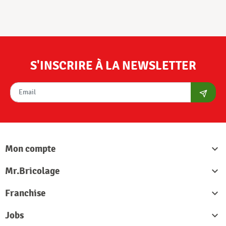
S'INSCRIRE À LA NEWSLETTER
S'abon
Mon compte

Mr.Bricolage

Franchise

Jobs
