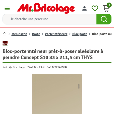
0
menu
person
Menuiserie
Porte
Porte intérieure
Bloc porte
Bloc-porte inté
Accueil
Bloc-porte intérieur prêt-à-poser alvéolaire à
peindre Concept S10 83 x 211,5 cm THYS
Réf. Mr Bricolage :
774137
-
EAN :
5413722749990