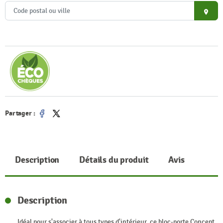
place
Partager :
Partager
Tweet
Description
Détails du produit
Avis
Description
Idéal pour s'associer à tous types d'intérieur, ce bloc-porte Concept