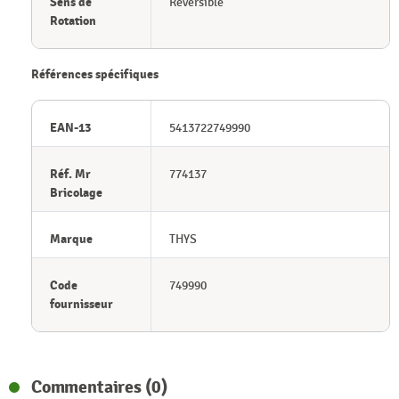
Sens de
Réversible
Rotation
Références spécifiques
EAN-13
5413722749990
Réf. Mr
774137
Bricolage
Marque
THYS
Code
749990
fournisseur
Commentaires (0)