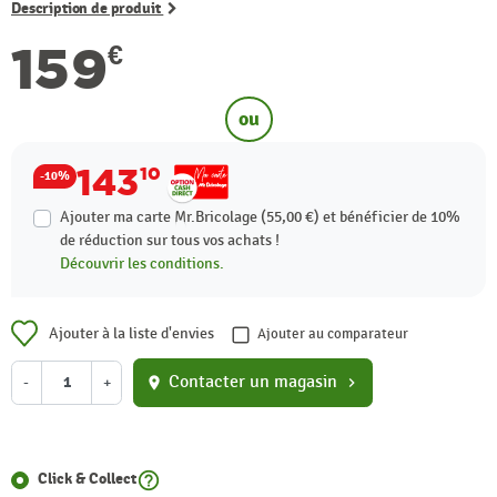
Description de produit
159
€
ou
143
10
-10%
Ajouter ma carte Mr.Bricolage (55,00 €) et bénéficier de
10%
de réduction sur tous vos achats !
Découvrir les conditions.
Ajouter à la liste d'envies
Ajouter au comparateur
Contacter un magasin
-
+
location_on
chevron_right
help_outline
Click & Collect