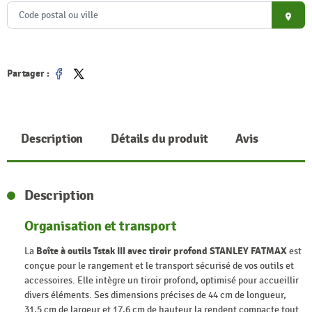
place
Partager :
Partager
Tweet
Description
Détails du produit
Avis
Description
Organisation et transport
La
Boîte à outils Tstak III avec tiroir profond STANLEY FATMAX
est
conçue pour le rangement et le transport sécurisé de vos outils et
accessoires. Elle intègre un tiroir profond, optimisé pour accueillir
divers éléments. Ses dimensions précises de 44 cm de longueur,
31,5 cm de largeur et 17,6 cm de hauteur la rendent compacte tout