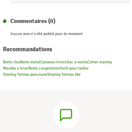
Commentaires (0)
Aucun avis n'a été publié pour le moment.
Recommandations
Boite cles
Boite metal
Caissons tiroirs
Sac a outils
Cutter stanley
Meuble a tiroir
Boite congelation
Outil pour tailler
Stanley fatmax ponceuse
Stanley fatmax 18v