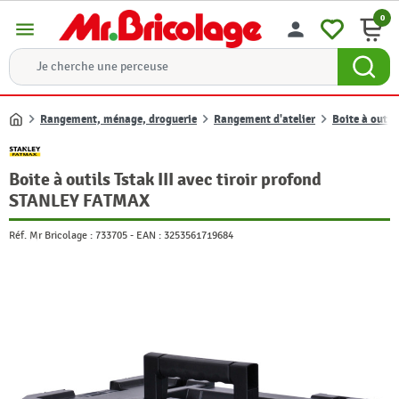
0
menu
person
Rangement, ménage, droguerie
Rangement d'atelier
Boite à outil
Accueil
Boite à outils Tstak III avec tiroir profond
STANLEY FATMAX
Réf. Mr Bricolage :
733705
-
EAN :
3253561719684