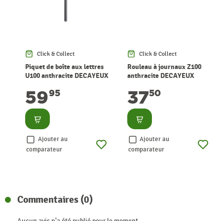
Click & Collect
Click & Collect
Piquet de boîte aux lettres
Rouleau à journaux Z100
U100 anthracite DECAYEUX
anthracite DECAYEUX
59
37
95
50
Consulter
Consulter
Ajouter au
Ajouter au
comparateur
comparateur
Commentaires (0)
Aucun avis n'a été publié pour le moment.