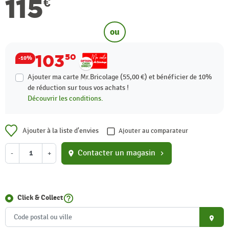
115
€
ou
103
50
-10%
Ajouter ma carte Mr.Bricolage (55,00 €) et bénéficier de
10%
de réduction sur tous vos achats !
Découvrir les conditions.
Ajouter à la liste d'envies
Ajouter au comparateur
Contacter un magasin
-
+
location_on
chevron_right
help_outline
Click & Collect
place