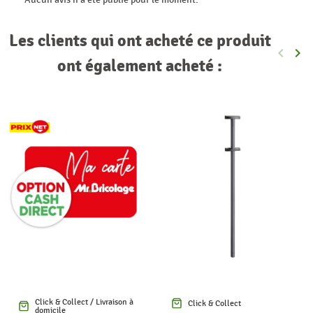
Les clients qui ont acheté ce produit
keyboard_arrow_left
keyboard_arrow_right
Précéde
Sui
ont également acheté :
Click & Collect / Livraison à
Click & Collect
domicile