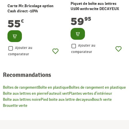
Piquet de boîte aux lettres
Carte Mr.Bricolage option
U100 anthracite DECAYEUX
Cash direct -10%
59
95
55
€
Consulter
Consulter
Ajouter au
Ajouter au
comparateur
comparateur
Recommandations
Boîtes de rangement
Boîte en plastique
Boîtes de rangement en plastique
Boîte aux lettres en pierre
Fauteuil vert
Plantes vertes d'intérieur
Boîte aux lettres noire
Pied boite aux lettre decayeux
Bosch verte
Brouette verte