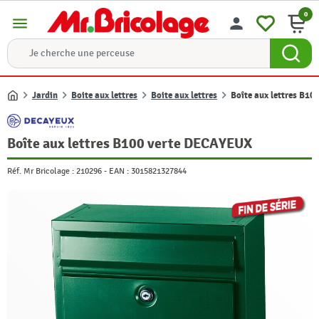
0
menu
person
Jardin
Boite aux lettres
Boite aux lettres
Boîte aux lettres B1
Accueil
Boîte aux lettres B100 verte DECAYEUX
Réf. Mr Bricolage :
210296
-
EAN :
3015821327844