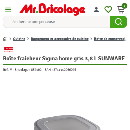
0
menu
person
Cuisine
Rangement et accessoire de cuisine
Boite de conservation
Accueil
Boîte fraîcheur Sigma home gris 3,8 L SUNWARE
Réf. Mr Bricolage :
834102
-
EAN :
8711112066045