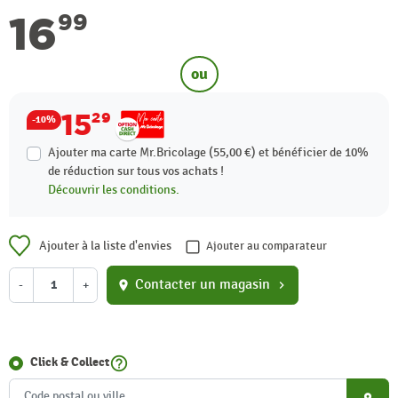
16
99
ou
15
29
-10%
Ajouter ma carte Mr.Bricolage (55,00 €) et bénéficier de
10%
de réduction sur tous vos achats !
Découvrir les conditions.
Ajouter à la liste d'envies
Ajouter au comparateur
Contacter un magasin
-
+
location_on
chevron_right
help_outline
Click & Collect