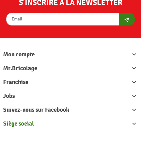
S'INSCRIRE À LA NEWSLETTER
S'abon
Mon compte

Mr.Bricolage

Franchise

Jobs

Suivez-nous sur Facebook

Siège social
