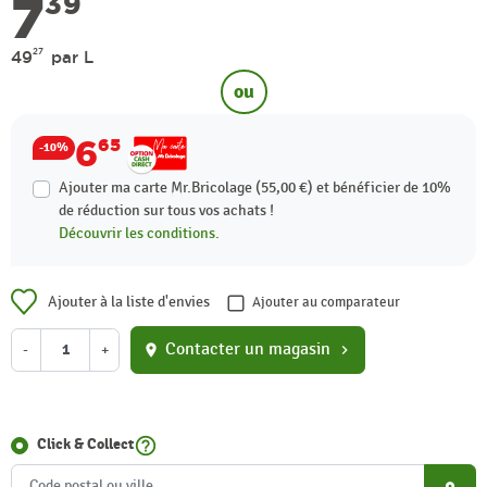
7
39
27
49
par L
ou
6
65
-10%
Ajouter ma carte Mr.Bricolage (55,00 €) et bénéficier de
10%
de réduction sur tous vos achats !
Découvrir les conditions.
Ajouter à la liste d'envies
Ajouter au comparateur
Contacter un magasin
-
+
location_on
chevron_right
help_outline
Click & Collect