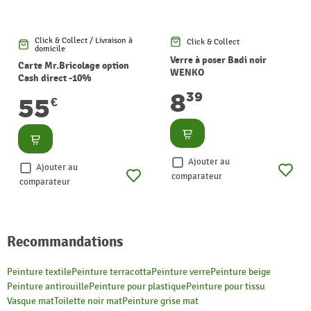
Click & Collect / Livraison à
Click & Collect
domicile
Verre à poser Badi noir
Carte Mr.Bricolage option
WENKO
Cash direct -10%
8
39
55
€
Consulter
Consulter
Ajouter au
Ajouter au
comparateur
comparateur
Recommandations
Peinture textile
Peinture terracotta
Peinture verre
Peinture beige
Peinture antirouille
Peinture pour plastique
Peinture pour tissu
Vasque mat
Toilette noir mat
Peinture grise mat