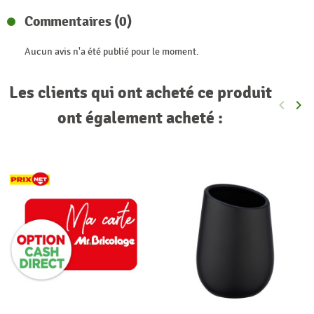
Commentaires (0)
Aucun avis n'a été publié pour le moment.
Les clients qui ont acheté ce produit
keyboard_arrow_left
keyboard_arrow_right
Précéde
Sui
ont également acheté :