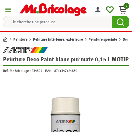
0
menu
person
Peinture
Peinture intérieure, extérieure
Peinture spéciale
Bombe
Accueil
Peinture Deco Paint blanc pur mate 0,15 L MOTIP
Réf. Mr Bricolage :
234594
-
EAN :
8711347121830