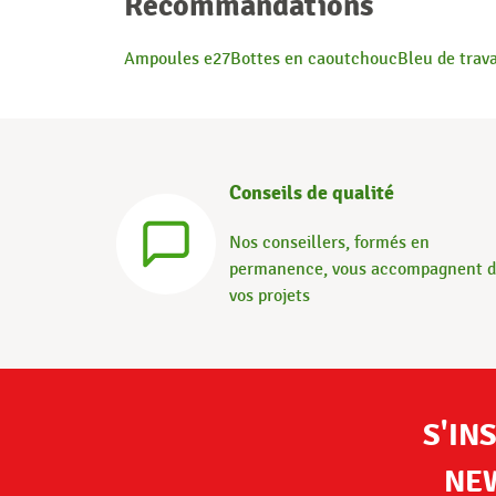
Recommandations
Ampoules e27
Bottes en caoutchouc
Bleu de trava
Conseils de qualité
Nos conseillers, formés en
permanence, vous accompagnent 
vos projets
S'IN
NE