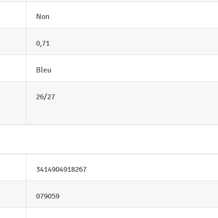
Non
0,71
Bleu
26/27
3414904918267
079059