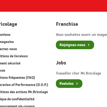
ricolage
Franchise
otions
Vous souhaitez ouvrir un magas
magasins
Rejoignez-nous
actez-nous
tions de livraison
Jobs
ment sécurisé
ices
Travailler cher Mr.Bricolage
ions fréquentes (FAQ)
Postulez
ration of Performance (D.O.P.)
tions des actions Mr.Bricolage
ique de confidentialité
oursement via coupon