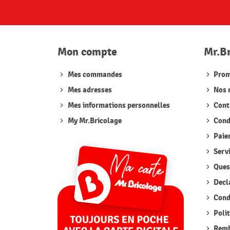
Mon compte
Mr.B
Mes commandes
Prom
Mes adresses
Nos 
Mes informations personnelles
Cont
My Mr.Bricolage
Condi
Paie
Serv
Quest
Decla
Condi
Polit
Remb