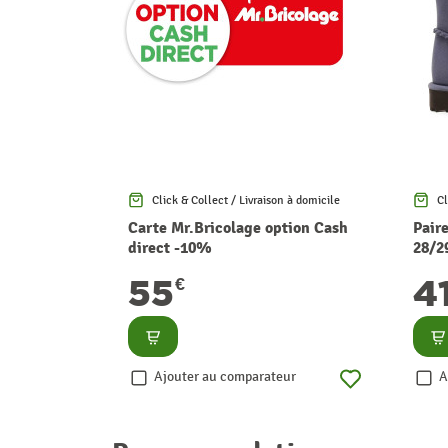
Click & Collect / Livraison à domicile
Cl
Carte Mr.Bricolage option Cash
Pair
direct -10%
28/2
55
4
€
Consulter
Co
Ajouter au comparateur
A