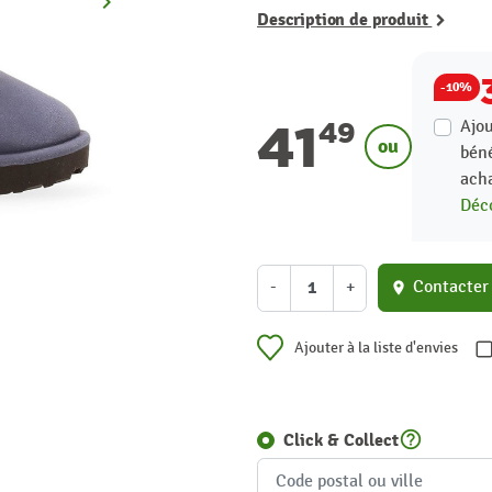
keyboard_arrow_right
Suivant
Description de produit
-10%
41
Ajou
49
ou
béné
acha
Déco
-
+
Contacter
location_on
Ajouter à la liste d'envies
help_outline
Click & Collect