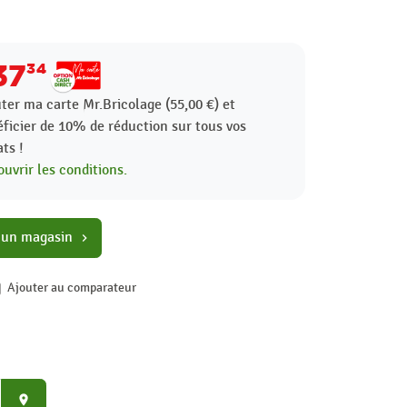
37
34
ter ma carte Mr.Bricolage (55,00 €) et
ficier de
10%
de réduction sur tous vos
ts !
uvrir les conditions.
 un magasin
chevron_right
Ajouter au comparateur
place