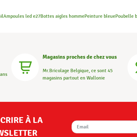
il
Ampoules led e27
Bottes aigles homme
Peinture bleue
Poubelle 
Magasins proches de chez vous
Mr.Bricolage Belgique, ce sont 45
dans
magasins partout en Wallonie
SCRIRE À LA
WSLETTER