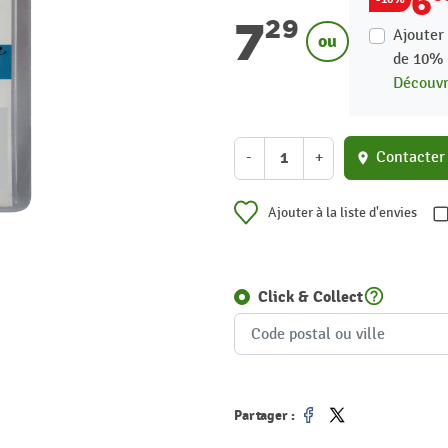
6
7
29
Ajouter 
ou
de
10
Découvri
-
+
Contacter
location_on
Ajouter à la liste d'envies
help_outline
Click & Collect
Partager :
Partager
Tweet