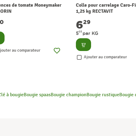
nces de tomate Moneymaker
Colle pour carrelage Caro-F
MORIN
1,25 kg RECTAVIT
6
30
29
03
5
par KG
nsulter
Consulter
jouter au comparateur
Ajouter au comparateur
Clé à bougie
Bougie spaas
Bougie champion
Bougie rustique
Bougie 