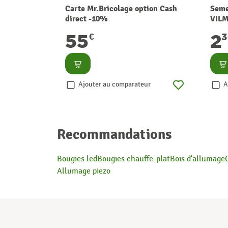
Carte Mr.Bricolage option Cash
Seme
direct -10%
VIL
55
2
€
Consulter
Co
Ajouter au comparateur
A
Recommandations
Bougies led
Bougies chauffe-plat
Bois d'allumage
Allumage piezo