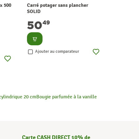
ix 500
Carré potager sans plancher
Terreau Bi
SOLID
TERRALA
50
7
49
29
18
0
par L
Consulter
Consult
Ajouter au comparateur
Ajouter
cylindrique 20 cm
Bougie parfumée à la vanille
Carte CASH DIRECT 10% de