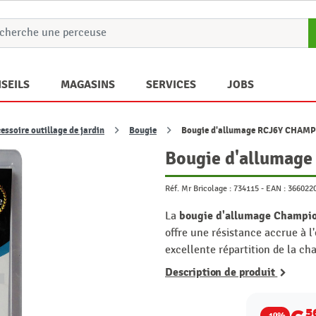
SEILS
MAGASINS
SERVICES
JOBS
essoire outillage de jardin
Bougie
Bougie d'allumage RCJ6Y CHAM
Bougie d'allumag
Réf. Mr Bricolage :
734115
-
EAN :
366022
bougie d'allumage Champi
La
offre une résistance accrue à l
excellente répartition de la c
Description de produit
5
-10%