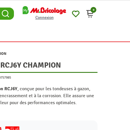
0
Connexion
PION
e RCJ6Y CHAMPION
0757985
on RCJ6Y
, conçue pour les tondeuses à gazon,
'encrassement et à la corrosion. Elle assure une
haleur pour des performances optimales.
6