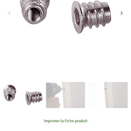
keyboard_arrow_left
keyboard_arrow_right
Précédent
Suiva
Imprimer la fiche produit