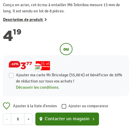
Conçu en acier, cet écrou à entailler M6 Teknibox mesure 13 mm de
long. Il est vendu en lot de 8 pièces.
Description de produit
4
19
ou
3
77
-10%
Ajouter ma carte Mr.Bricolage (55,00 €) et bénéficier de
10%
de réduction sur tous vos achats !
Découvrir les conditions.
Ajouter à la liste d'envies
Ajouter au comparateur
Contacter un magasin
-
+
location_on
chevron_right