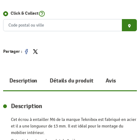
help_outline
Click & Collect
place
Partager :
Partager
Tweet
Description
Détails du produit
Avis
Description
Cet écrou à entailler M6 de la marque Teknibox est fabriqué en acier
et il a une longueur de 13 mm. Il est idéal pour le montage du
mobilier intérieur.