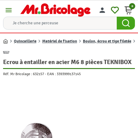
0
menu
person
Quincaillerie
Matériel de fixation
Boulon, écrou et tige filetée
Accueil
Ecrou à entailler en acier M6 8 pièces TEKNIBOX
Réf. Mr Bricolage :
632157
-
EAN :
3393999137145