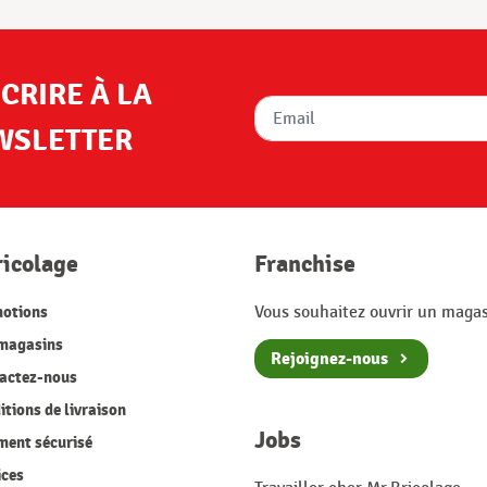
SCRIRE À LA
WSLETTER
ricolage
Franchise
otions
Vous souhaitez ouvrir un magas
magasins
Rejoignez-nous
actez-nous
tions de livraison
Jobs
ment sécurisé
ices