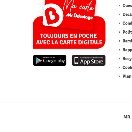
Quest
Decla
Condi
Polit
Remb
Rappe
Recyc
Cook
Plan 
MR.