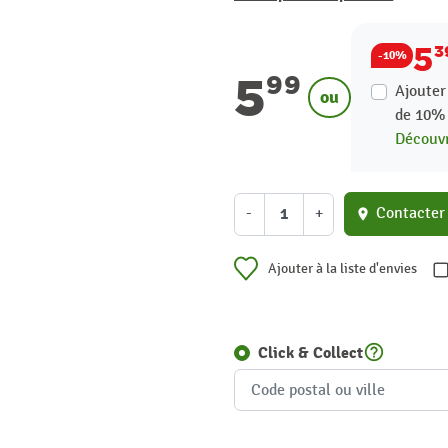
5
3
-10%
5
99
Ajouter
ou
de
10
Découvr
-
+
Contacter
location_on
Ajouter à la liste d'envies
help_outline
Click & Collect