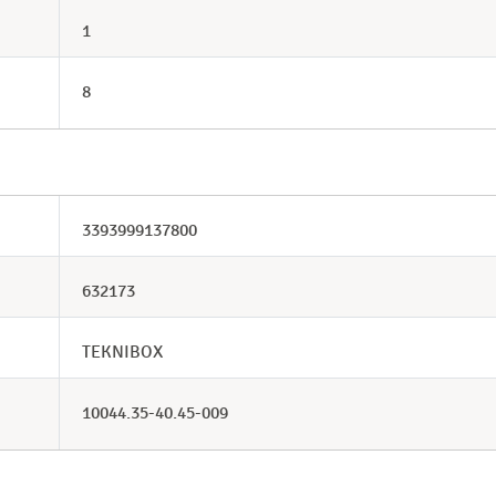
1
8
3393999137800
632173
TEKNIBOX
10044.35-40.45-009