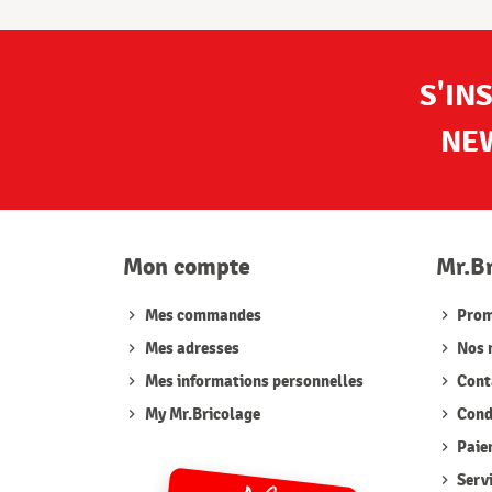
S'IN
NE
Mon compte
Mr.B
Mes commandes
Prom
Mes adresses
Nos 
Mes informations personnelles
Cont
My Mr.Bricolage
Condi
Paie
Serv