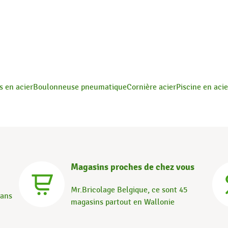
s en acier
Boulonneuse pneumatique
Cornière acier
Piscine en acie
Magasins proches de chez vous
Mr.Bricolage Belgique, ce sont 45
dans
magasins partout en Wallonie