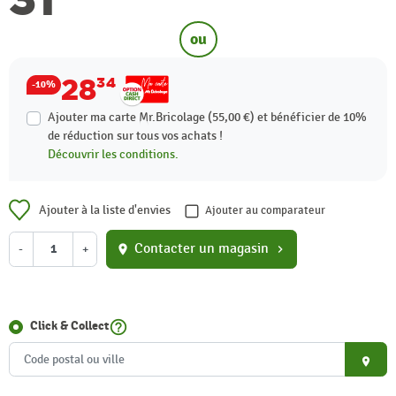
ou
28
34
-10%
Ajouter ma carte Mr.Bricolage (55,00 €) et bénéficier de
10%
de réduction sur tous vos achats !
Découvrir les conditions.
Ajouter à la liste d'envies
Ajouter au comparateur
Contacter un magasin
-
+
location_on
chevron_right
help_outline
Click & Collect
place