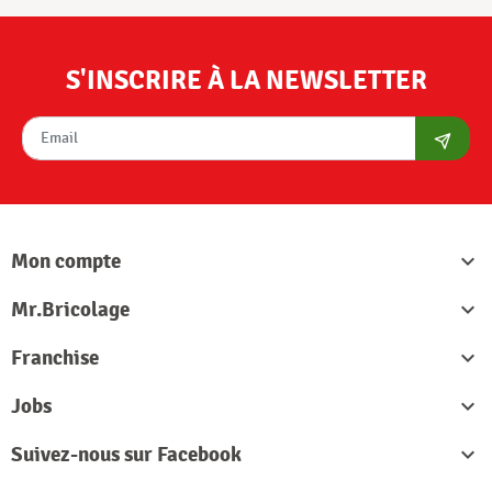
S'INSCRIRE À LA NEWSLETTER
S'abon
Mon compte

Mr.Bricolage

Franchise

Jobs

Suivez-nous sur Facebook
