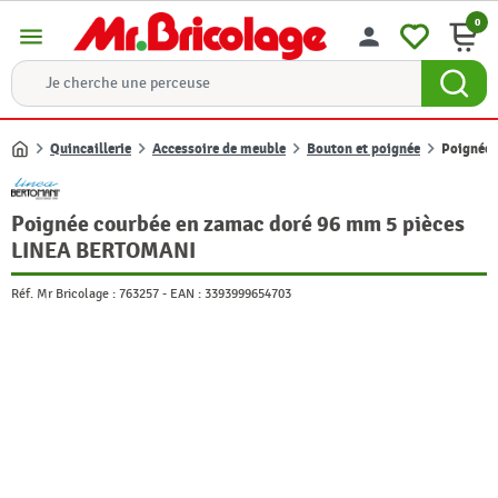
0
menu
person
Quincaillerie
Accessoire de meuble
Bouton et poignée
Poignée 
Accueil
Poignée courbée en zamac doré 96 mm 5 pièces
LINEA BERTOMANI
Réf. Mr Bricolage :
763257
-
EAN :
3393999654703