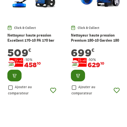
Click & Collect
Click & Collect
Nettoyeur haute pression
Nettoyeur haute pression
Excellent 170-10 PA 170 bar
Premium 180-10 Garden 180
NILFISK
bar NILFISK
509
699
€
€
-10%
-10%
458
629
10
10
Consulter
Consulter
Ajouter au
Ajouter au
comparateur
comparateur