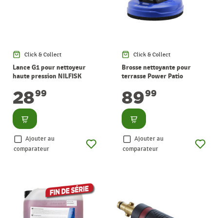
Click & Collect
Click & Collect
Lance G1 pour nettoyeur
Brosse nettoyante pour
haute pression NILFISK
terrasse Power Patio
NILFISK
28
89
99
99
Consulter
Consulter
Ajouter au
Ajouter au
comparateur
comparateur