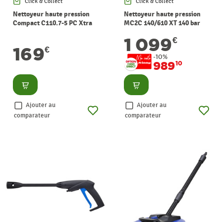
Click & Collect
Click & Collect
Nettoyeur haute pression
Nettoyeur haute pression
Compact C110.7-5 PC Xtra
MC2C 140/610 XT 140 bar
110 bar NILFISK
NILFISK
1 099
€
169
€
-10%
989
10
Consulter
Consulter
Ajouter au
Ajouter au
comparateur
comparateur