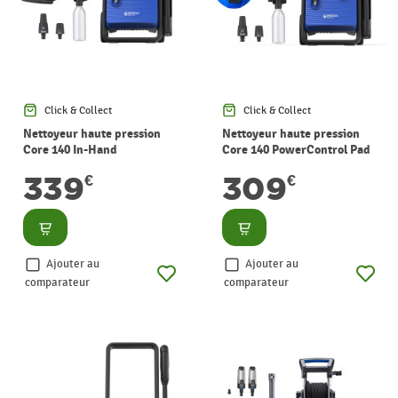
Click & Collect
Click & Collect
Nettoyeur haute pression
Nettoyeur haute pression
Core 140 In-Hand
Core 140 PowerControl Pad
PowerControl 140 bar
140 bar NILFISK
339
309
€
€
NILFISK
Consulter
Consulter
Ajouter au
Ajouter au
comparateur
comparateur