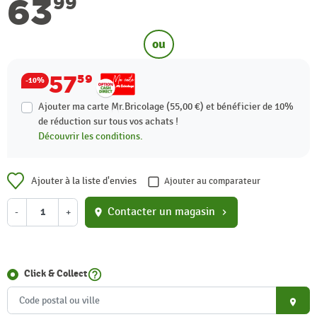
63
99
ou
57
59
-10%
Ajouter ma carte Mr.Bricolage (55,00 €) et bénéficier de
10%
de réduction sur tous vos achats !
Découvrir les conditions.
Ajouter à la liste d'envies
Ajouter au comparateur
Contacter un magasin
-
+
location_on
chevron_right
help_outline
Click & Collect
place