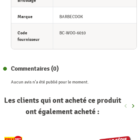
Bricolage
Marque
BARBECOOK
Code
BC-WOO-6010
fournisseur
Commentaires (0)
Aucun avis n'a été publié pour le moment.
Les clients qui ont acheté ce produit
keyboard_arrow_left
keyboard_arrow_right
Précéde
Sui
ont également acheté :