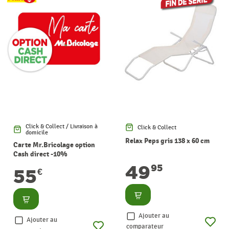
Click & Collect / Livraison à
Click & Collect
domicile
Relax Peps gris 138 x 60 cm
Carte Mr.Bricolage option
Cash direct -10%
49
95
55
€
Consulter
Consulter
Ajouter au
Ajouter au
comparateur