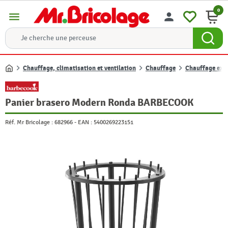
0
menu
person
Chauffage, climatisation et ventilation
Chauffage
Chauffage exté
Accueil
Panier brasero Modern Ronda BARBECOOK
Réf. Mr Bricolage :
682966
-
EAN :
5400269223151