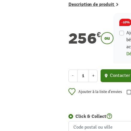
Description de produit
-10%
256
Aj
€
ou
bé
ac
Dé
-
+
Contacter
location_on
Ajouter à la liste d'envies
help_outline
Click & Collect