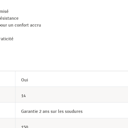
imisé
résistance
pour un confort accru
raticité
Oui
14
Garantie 2 ans sur les soudures
150