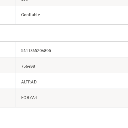
Gonflable
5411345204896
756498
ALTRAD
FORZA1