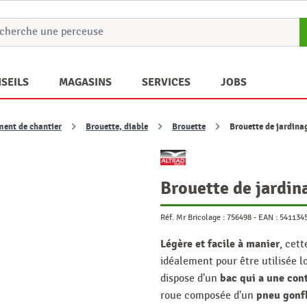
SEILS
MAGASINS
SERVICES
JOBS
ment de chantier
Brouette, diable
Brouette
Brouette de jardina
Brouette de jardin
Réf. Mr Bricolage :
756498
-
EAN :
541134
Légère et facile à manier
, cet
idéalement pour être utilisée l
bac qui a une con
dispose d'un
pneu gonf
roue composée d'un