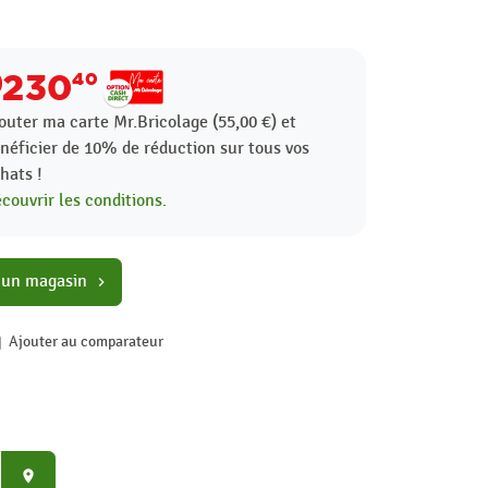
230
40
outer ma carte Mr.Bricolage (55,00 €) et
néficier de
10%
de réduction sur tous vos
hats !
couvrir les conditions.
 un magasin
chevron_right
Ajouter au comparateur
place