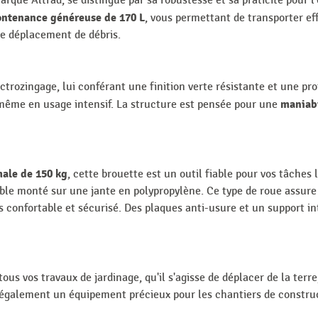
arque Altrad, se distingue par sa robustesse et sa praticité pour l
ontenance généreuse de 170 L
, vous permettant de transporter e
 le déplacement de débris.
ectrozingage, lui conférant une finition verte résistante et une pr
maniabi
même en usage intensif. La structure est pensée pour une
ale de 150 kg
, cette brouette est un outil fiable pour vos tâches 
ble monté sur une jante en polypropylène. Ce type de roue assure
 confortable et sécurisé. Des plaques anti-usure et un support inté
 tous vos travaux de jardinage, qu'il s'agisse de déplacer de la terr
 également un équipement précieux pour les chantiers de construct