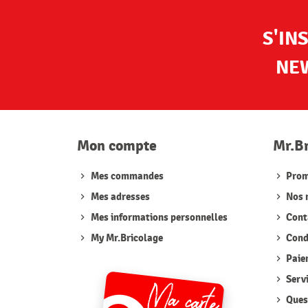
S'IN
NE
Mon compte
Mr.B
Mes commandes
Prom
Mes adresses
Nos 
Mes informations personnelles
Cont
My Mr.Bricolage
Condi
Paie
Serv
Quest