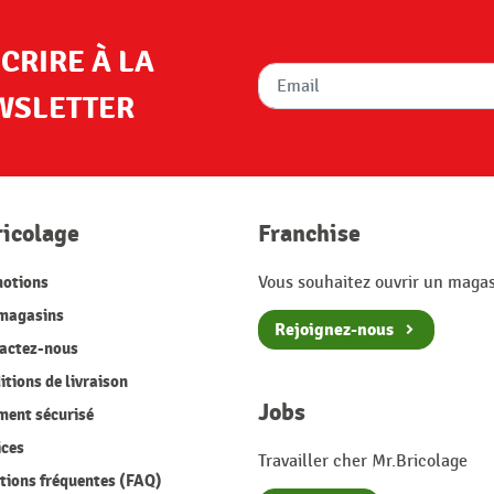
SCRIRE À LA
WSLETTER
ricolage
Franchise
otions
Vous souhaitez ouvrir un magas
magasins
Rejoignez-nous
actez-nous
tions de livraison
Jobs
ment sécurisé
ices
Travailler cher Mr.Bricolage
ions fréquentes (FAQ)