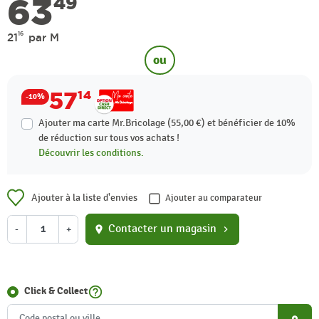
63
49
16
21
par M
ou
57
14
-10%
Ajouter ma carte Mr.Bricolage (55,00 €) et bénéficier de
10%
de réduction sur tous vos achats !
Découvrir les conditions.
Ajouter à la liste d'envies
Ajouter au comparateur
Contacter un magasin
-
+
location_on
chevron_right
help_outline
Click & Collect