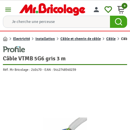
0
menu
person
Electricité
Installation
Câble et chemin de câble
Câble
Câbl
Accueil
Câble VTMB 5G6 gris 3 m
Réf. Mr Bricolage :
210170
-
EAN :
5412748540239