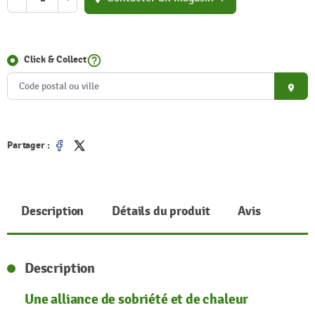
help_outline
Click & Collect
place
Partager :
Partager
Tweet
Description
Détails du produit
Avis
Description
Une alliance de sobriété et de chaleur