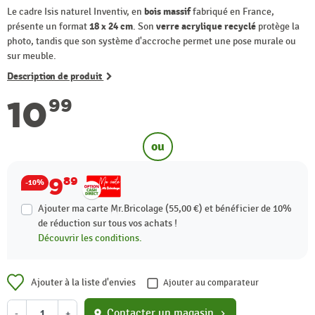
Le cadre Isis naturel Inventiv, en
bois massif
fabriqué en France,
présente un format
18 x 24 cm
. Son
verre acrylique recyclé
protège la
photo, tandis que son système d'accroche permet une pose murale ou
sur meuble.
Description de produit
10
99
ou
9
89
-10%
Ajouter ma carte Mr.Bricolage (55,00 €) et bénéficier de
10%
de réduction sur tous vos achats !
Découvrir les conditions.
Ajouter à la liste d'envies
Ajouter au comparateur
Contacter un magasin
-
+
location_on
chevron_right