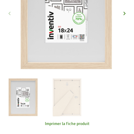
keyboard_arrow_left
keyboard_arrow_right
Précédent
Suiva
Imprimer la fiche produit