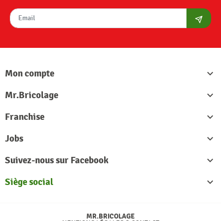
S'abon
Mon compte

Mr.Bricolage

Franchise

Jobs

Suivez-nous sur Facebook

Siège social

MR.BRICOLAGE