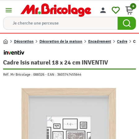
0
menu
person
Décoration
Décoration de la maison
Encadrement
Cadre
Cad
Accueil
Cadre Isis naturel 18 x 24 cm INVENTIV
Réf. Mr Bricolage :
088326
-
EAN :
3603747455644