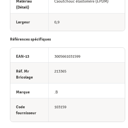
Matériau
Caoutchouc élastomère (EPDM)
(Détail)
Largeur
0,9
Références spécifiques
EAN-13
3005661031599
Réf. Mr
213365
Bricolage
Marque
.B
Code
103159
fournisseur