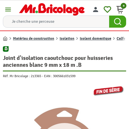
0
menu
person
Matériau de construction
Isolation
Isolant domestique
Calfeut
Accueil
Joint d'isolation caoutchouc pour huisseries
anciennes blanc 9 mm x 18 m .B
Réf. Mr Bricolage :
213365
-
EAN :
3005661031599