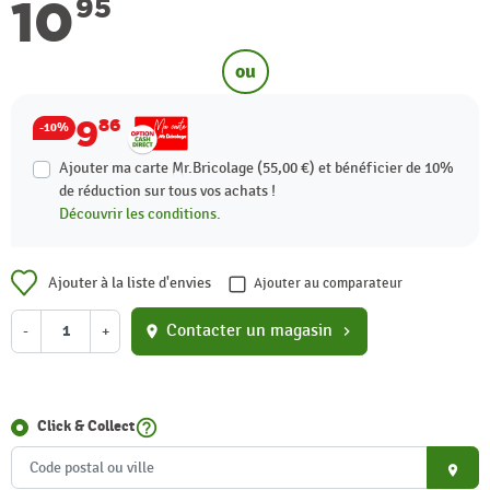
10
95
ou
9
86
-10%
Ajouter ma carte Mr.Bricolage (55,00 €) et bénéficier de
10%
de réduction sur tous vos achats !
Découvrir les conditions.
Ajouter à la liste d'envies
Ajouter au comparateur
Contacter un magasin
-
+
location_on
chevron_right
help_outline
Click & Collect
place