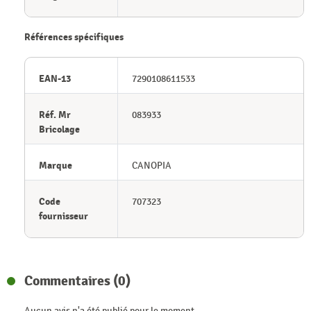
Références spécifiques
EAN-13
7290108611533
Réf. Mr
083933
Bricolage
Marque
CANOPIA
Code
707323
fournisseur
Commentaires (0)
Aucun avis n'a été publié pour le moment.