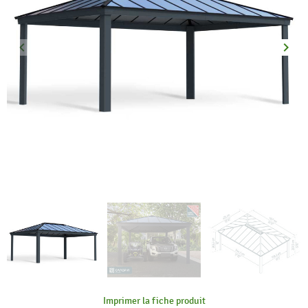
keyboard_arrow_left
keyboard_arrow_right
Précédent
Suiva
Imprimer la fiche produit