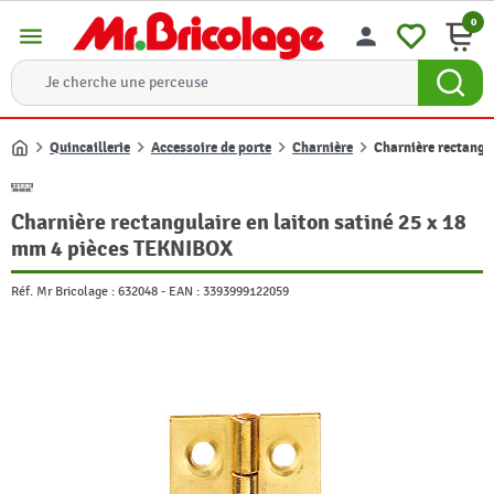
0
menu
person
Quincaillerie
Accessoire de porte
Charnière
Charnière rectangu
Accueil
Charnière rectangulaire en laiton satiné 25 x 18
mm 4 pièces TEKNIBOX
Réf. Mr Bricolage :
632048
-
EAN :
3393999122059