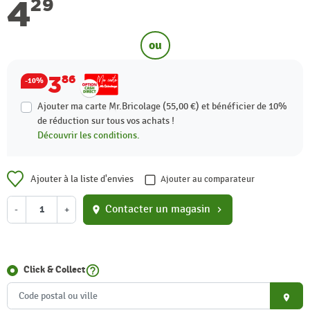
4
29
ou
3
86
-10%
Ajouter ma carte Mr.Bricolage (55,00 €) et bénéficier de
10%
de réduction sur tous vos achats !
Découvrir les conditions.
Ajouter à la liste d'envies
Ajouter au comparateur
Contacter un magasin
-
+
location_on
chevron_right
help_outline
Click & Collect
place