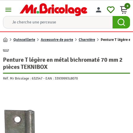
0
menu
person
Quincaillerie
Accessoire de porte
Charnière
Penture T légère 
Accueil
Penture T légère en métal bichromaté 70 mm 2
pièces TEKNIBOX
Réf. Mr Bricolage :
632547
-
EAN :
3393999318070