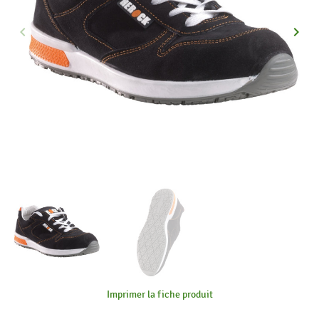
keyboard_arrow_left
keyboard_arrow_right
Précédent
Suiva
Imprimer la fiche produit