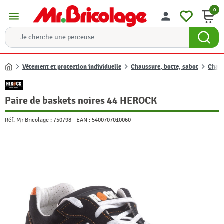
0
menu
person
Vêtement et protection individuelle
Chaussure, botte, sabot
Chaus
Accueil
Paire de baskets noires 44 HEROCK
Réf. Mr Bricolage :
750798
-
EAN :
5400707010060