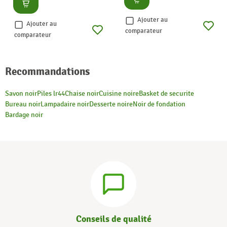
Consulter
Ajouter au
Ajouter au
comparateur
comparateur
Recommandations
Savon noir
Piles lr44
Chaise noir
Cuisine noire
Basket de securite
Bureau noir
Lampadaire noir
Desserte noire
Noir de fondation
Bardage noir
Conseils de qualité