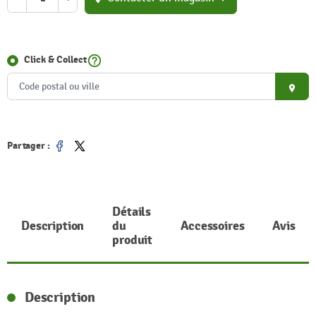
help_outline
Click & Collect
place
Partager :
Partager
Tweet
Détails
Description
du
Accessoires
Avis
produit
Description