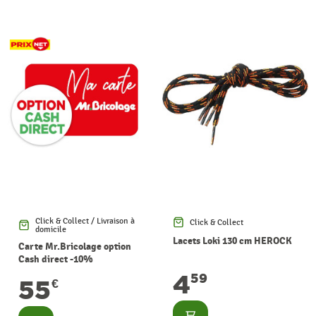
Click & Collect / Livraison à
Click & Collect
domicile
Lacets Loki 130 cm HEROCK
Carte Mr.Bricolage option
Cash direct -10%
4
59
55
€
Consulter