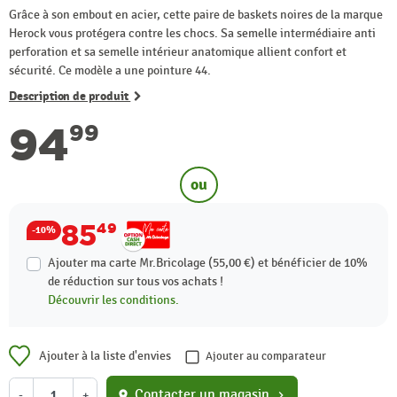
Grâce à son embout en acier, cette paire de baskets noires de la marque
Herock vous protégera contre les chocs. Sa semelle intermédiaire anti
perforation et sa semelle intérieur anatomique allient confort et
sécurité. Ce modèle a une pointure 44.
Description de produit
94
99
ou
85
49
-10%
Ajouter ma carte Mr.Bricolage (55,00 €) et bénéficier de
10%
de réduction sur tous vos achats !
Découvrir les conditions.
Ajouter à la liste d'envies
Ajouter au comparateur
Contacter un magasin
-
+
location_on
chevron_right