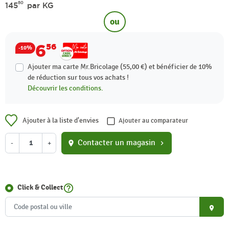
80
145
par KG
ou
6
56
-10%
Ajouter ma carte Mr.Bricolage (55,00 €) et bénéficier de
10%
de réduction sur tous vos achats !
Découvrir les conditions.
Ajouter à la liste d'envies
Ajouter au comparateur
Contacter un magasin
-
+
location_on
chevron_right
help_outline
Click & Collect
place