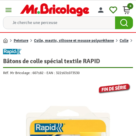
0
menu
person
Peinture
Colle, mastic, silicone et mousse polyuréthane
Colle
B
Accueil
Bâtons de colle spécial textile RAPID
Réf. Mr Bricolage :
607182
-
EAN :
3221631073530