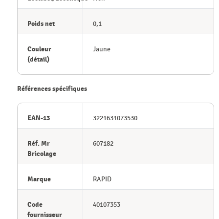
Poids net
0,1
Couleur
Jaune
(détail)
Références spécifiques
EAN-13
3221631073530
Réf. Mr
607182
Bricolage
Marque
RAPID
Code
40107353
fournisseur