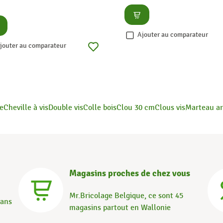
Consulter
nsulter
Ajouter au comparateur
jouter au comparateur
te
Cheville à vis
Double vis
Colle bois
Clou 30 cm
Clous vis
Marteau ar
Magasins proches de chez vous
Mr.Bricolage Belgique, ce sont 45
dans
magasins partout en Wallonie