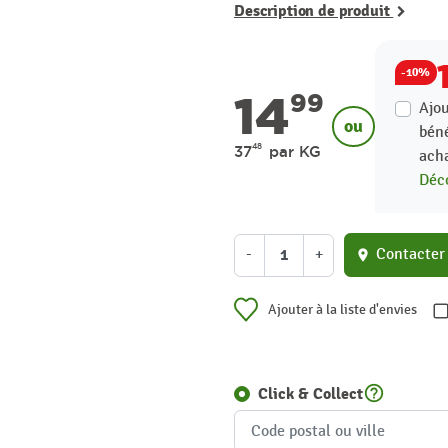
Description de produit
-10%
14
99
Ajou
ou
béné
48
37
par KG
acha
Déco
-
+
Contacter
location_on
Ajouter à la liste d'envies
help_outline
Click & Collect