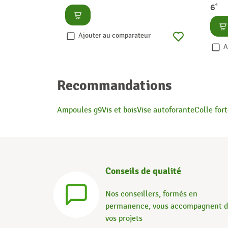
€
6
Consulter
Co
Ajouter au comparateur
A
Recommandations
Ampoules g9
Vis et bois
Vise autoforante
Colle for
Conseils de qualité
Nos conseillers, formés en
permanence, vous accompagnent 
vos projets