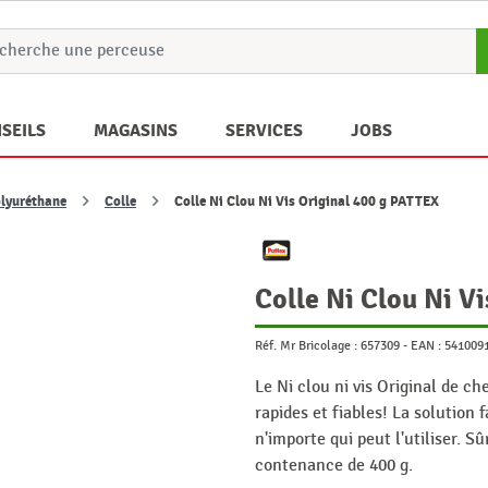
SEILS
MAGASINS
SERVICES
JOBS
olyuréthane
Colle
Colle Ni Clou Ni Vis Original 400 g PATTEX
Colle Ni Clou Ni V
Réf. Mr Bricolage :
657309
-
EAN :
541009
Le Ni clou ni vis Original de c
rapides et fiables! La solution
n'importe qui peut l'utiliser. Sû
contenance de 400 g.