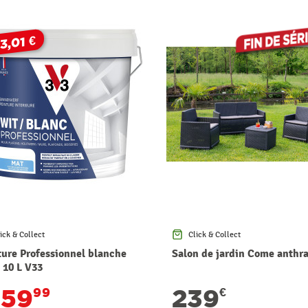
3,01 €
ick & Collect
Click & Collect
ture Professionnel blanche
Salon de jardin Come anthra
 10 L V33
59
239
99
€