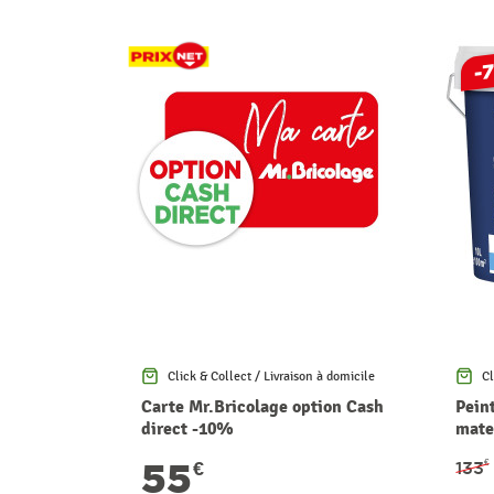
-7
Click & Collect / Livraison à domicile
Cl
Carte Mr.Bricolage option Cash
Pein
direct -10%
mate
55
€
133
€