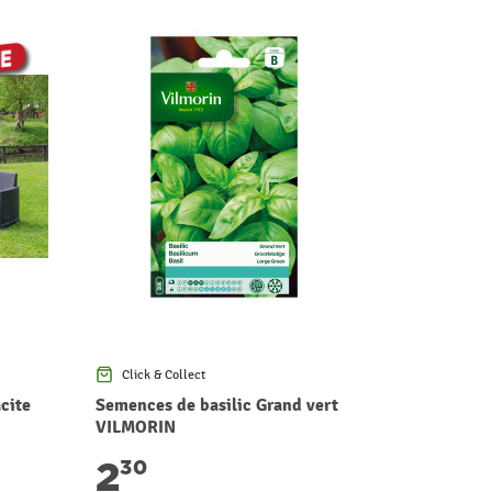
Click & Collect
Click & Co
cite
Semences de basilic Grand vert
Semences d
VILMORIN
Vertus VI
2
1
30
60