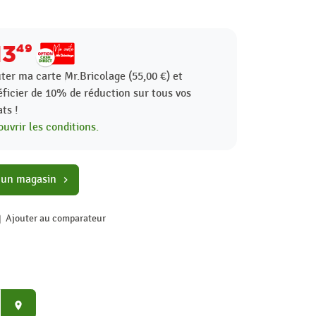
13
49
ter ma carte Mr.Bricolage (55,00 €) et
ficier de
10%
de réduction sur tous vos
ts !
uvrir les conditions.
 un magasin
chevron_right
Ajouter au comparateur
place