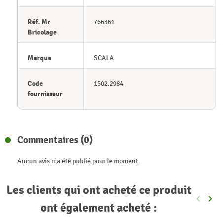
Réf. Mr
766361
Bricolage
Marque
SCALA
Code
1502.2984
fournisseur
Commentaires (0)
Aucun avis n'a été publié pour le moment.
Les clients qui ont acheté ce produit
keyboard_arrow_left
keyboard_arrow_right
Précéde
Sui
ont également acheté :