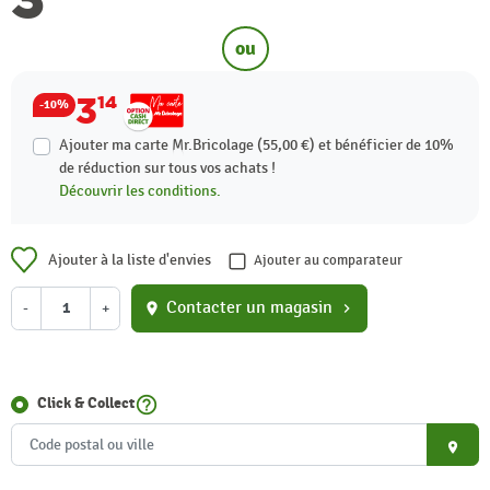
ou
3
14
-10%
Ajouter ma carte Mr.Bricolage (55,00 €) et bénéficier de
10%
de réduction sur tous vos achats !
Découvrir les conditions.
Ajouter à la liste d'envies
Ajouter au comparateur
Contacter un magasin
-
+
location_on
chevron_right
help_outline
Click & Collect
place