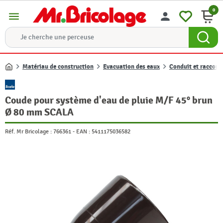
0
menu
person
Matériau de construction
Evacuation des eaux
Conduit et raccord
Accueil
Coude pour système d'eau de pluie M/F 45° brun
Ø 80 mm SCALA
Réf. Mr Bricolage :
766361
-
EAN :
5411175036582