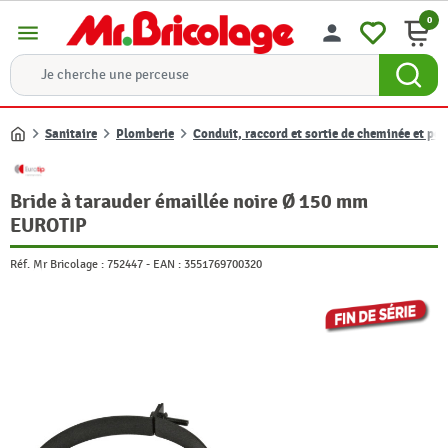
0
menu
person
Sanitaire
Plomberie
Conduit, raccord et sortie de cheminée et poê
Accueil
Bride à tarauder émaillée noire Ø 150 mm
EUROTIP
Réf. Mr Bricolage :
752447
-
EAN :
3551769700320