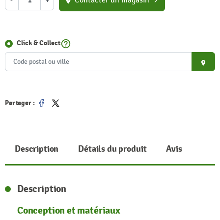
Contacter un magasin
-
+
location_on
chevron_right
help_outline
Click & Collect
place
Partager :
Partager
Tweet
Description
Détails du produit
Avis
Description
Conception et matériaux