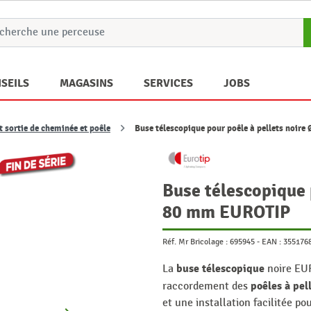
SEILS
MAGASINS
SERVICES
JOBS
t sortie de cheminée et poêle
Buse télescopique pour poêle à pellets noi
Buse télescopique 
80 mm EUROTIP
Réf. Mr Bricolage :
695945
-
EAN :
355176
buse télescopique
La
noire EUR
poêles à pel
raccordement des
et une installation facilitée po