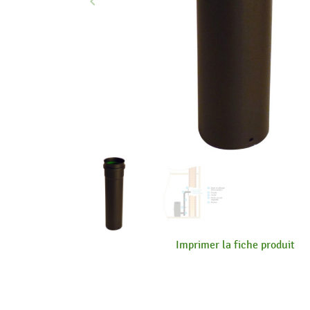
keyboard_arrow_left
Précédent
Imprimer la fiche produit