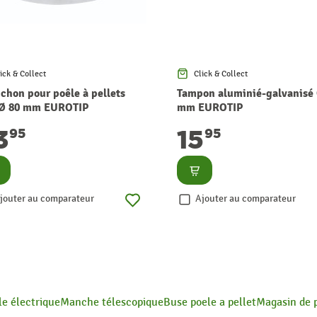
ick & Collect
Click & Collect
chon pour poêle à pellets
Tampon aluminié-galvanisé 
 Ø 80 mm EUROTIP
mm EUROTIP
3
15
95
95
nsulter
Consulter
jouter au comparateur
Ajouter au comparateur
le électrique
Manche télescopique
Buse poele a pellet
Magasin de p