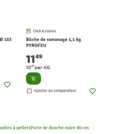
Click & Collect
Click & Co
Ø 153
Bûche de ramonage 1,1 kg
Té 90° ave
PYROFEU
pellets no
11
79
49
5
45
10
par KG
Consult
Consulter
Ajouter
Ajouter au comparateur
oêles à pellets
Porte de douche noire 80 cm