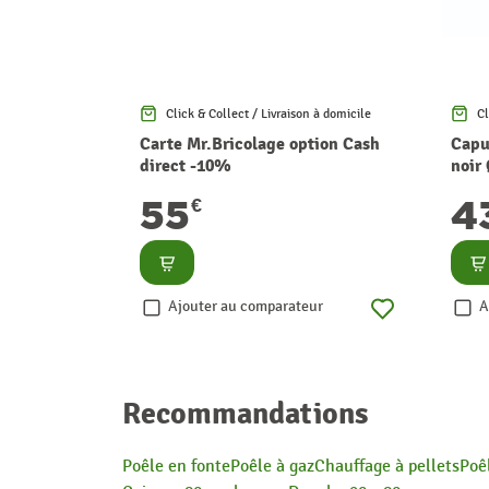
Click & Collect / Livraison à domicile
Cl
Carte Mr.Bricolage option Cash
Capu
direct -10%
noir
55
4
€
Consulter
Co
Ajouter au comparateur
A
Recommandations
Poêle en fonte
Poêle à gaz
Chauffage à pellets
Poê