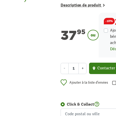
keyboard_arrow_right
Suivant
Description de produit
-10%
37
Ajo
95
ou
bén
ach
Déc
-
+
Contacter
location_on
Ajouter à la liste d'envies
help_outline
Click & Collect