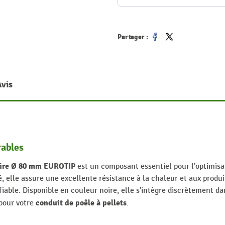
Partager :
Partager
Tweet
Avis
rables
noire Ø 80 mm EUROTIP
est un composant essentiel pour l'optimisa
té, elle assure une excellente résistance à la chaleur et aux prod
iable. Disponible en couleur noire, elle s'intègre discrètement da
conduit de poêle à pellets
 pour votre
.