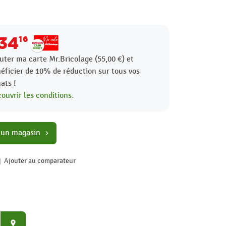
34
16
uter ma carte Mr.Bricolage (55,00 €) et
éficier de
10%
de réduction sur tous vos
ats !
ouvrir les conditions.
 un magasin
chevron_right
Ajouter au comparateur
place