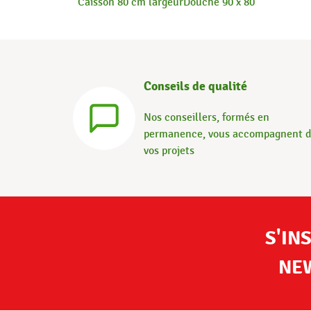
Caisson 80 cm largeur
Douche 90 x 80
Conseils de qualité
Nos conseillers, formés en
permanence, vous accompagnent 
vos projets
S'IN
NE