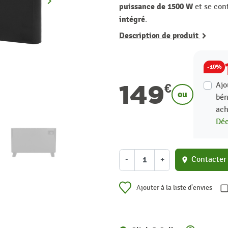
keyboard_arrow_right
Suivant
puissance de 1500 W
et se con
intégré
.
Description de produit
-10%
149
Ajo
€
ou
bén
ach
Déc
-
+
Contacter
location_on
Ajouter à la liste d'envies