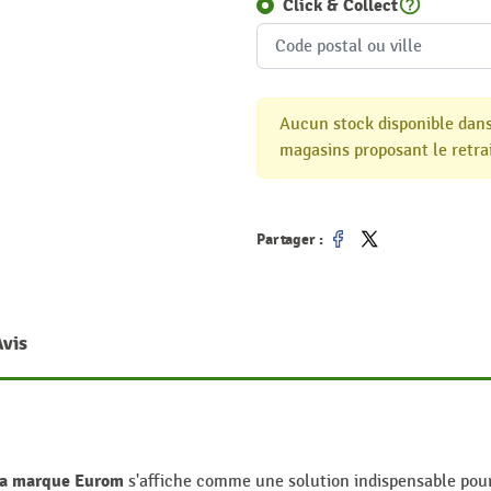
help_outline
Click & Collect
Aucun stock disponible dans
magasins proposant le retrai
Partager :
Partager
Tweet
Avis
 la marque Eurom
s'affiche comme une solution indispensable pour