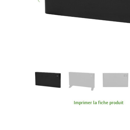
keyboard_arrow_left
Précédent
Imprimer la fiche produit