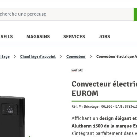
SEILS
MAGASINS
SERVICES
JOBS
ffage
Chauffage d'appoint
Convecteur
Convecteur électrique
Convecteur électri
EUROM
Réf. Mr Bricolage :
061956
-
EAN :
871341
design élégant e
Affichant un
Alutherm 1500 de la marque 
s'intégrant parfaitement dans 