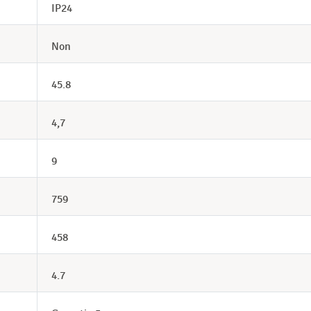
IP24
Non
45.8
4,7
9
759
458
4.7