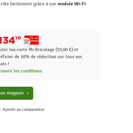
module Wi-Fi
trôle facilement grâce à son
134
10
uter ma carte Mr.Bricolage (55,00 €) et
éficier de
10%
de réduction sur tous vos
ats !
ouvrir les conditions.
 un magasin
chevron_right
Ajouter au comparateur