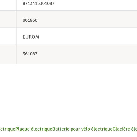
8713415361087
061956
EUROM
361087
ectrique
Plaque électrique
Batterie pour vélo électrique
Glacière él