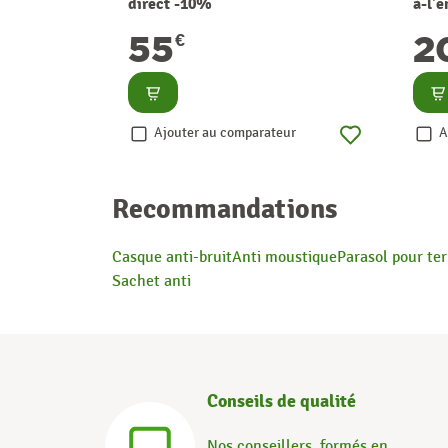
direct -10%
à-l'
55
2
€
Consulter
Co
Ajouter au comparateur
A
Recommandations
Casque anti-bruit
Anti moustique
Parasol pour te
Sachet anti
Conseils de qualité
Nos conseillers, formés en