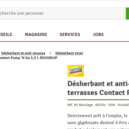
SEILS
MAGASINS
SERVICES
JOBS
Désherbant et anti-mousse
Désherbant total
s Contact Pump 'N Go 2,5 L ROUNDUP
Désherbant et anti
terrasses Contact
Réf. Mr Bricolage :
822331
-
EAN :
541146
Directement prêt à l'emploi, 
sans glyphosate destiné à être a