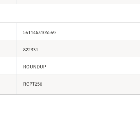
5411463105549
822331
ROUNDUP
RCPT250