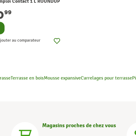
emploi Contact 1 L ROUNDUP
0
99
nsulter
jouter au comparateur
rrasse
Terrasse en bois
Mousse expansive
Carrelages pour terrasse
P
Magasins proches de chez vous