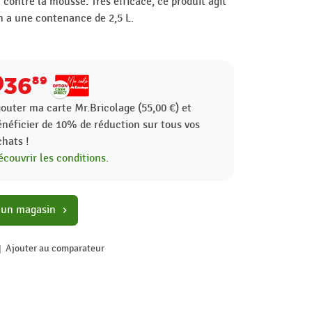
contre la mousse. Très efficace, ce produit agit
 a une contenance de 2,5 L.
36
89
jouter ma carte Mr.Bricolage (55,00 €) et
énéficier de
10%
de réduction sur tous vos
chats !
écouvrir les conditions.
 un magasin
chevron_right
Ajouter au comparateur