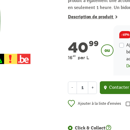
produit a également une action 
en seulement 1 heure. Un bidon
Description de produit
-10%
40
99
A
ou
b
40
16
par L
a
D
-
+
Contacter
location_on
Ajouter à la liste d'envies
help_outline
Click & Collect