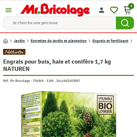
0
menu
person
Jardin
Entretien du jardin et plantation
Engrais et fertilisant
E
Accueil
Engrais pour buis, haie et conifère 1,7 kg
NATUREN
Réf. Mr Bricolage :
754944
-
EAN :
5411463103897