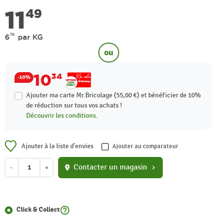
11
49
76
6
par KG
ou
10
34
-10%
Ajouter ma carte Mr.Bricolage (55,00 €) et bénéficier de
10%
de réduction sur tous vos achats !
Découvrir les conditions.
Ajouter à la liste d'envies
Ajouter au comparateur
Contacter un magasin
-
+
location_on
chevron_right
help_outline
Click & Collect