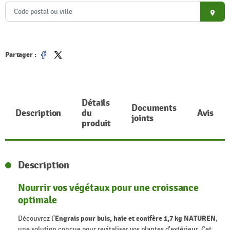
place
Partager :
Partager
Tweet
Détails
Documents
Description
du
Avis
joints
produit
Description
Nourrir vos végétaux pour une croissance
optimale
Découvrez l'
Engrais pour buis, haie et conifère 1,7 kg NATUREN
,
une solution conçue pour revitaliser vos plantes d'extérieur. Cet