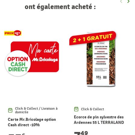
keyboard_arrow_left
keyboard_arrow_right
Précéde
Sui
ont également acheté :
2 + 1 GRATUIT
Click & Collect / Livraison à
Click & Collect
domicile
Ecorce de pin sylvestre des
Carte Mr.Bricolage option
Ardennes 55 L TERRALAND
Cash direct -10%
49