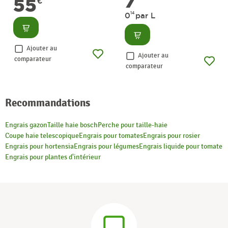
7
55
€
14
0
par L
Consulter
Consulter
Ajouter au
Ajouter au
comparateur
comparateur
Recommandations
Engrais gazon
Taille haie bosch
Perche pour taille-haie
Coupe haie telescopique
Engrais pour tomates
Engrais pour rosier
Engrais pour hortensia
Engrais pour légumes
Engrais liquide pour tomate
Engrais pour plantes d'intérieur