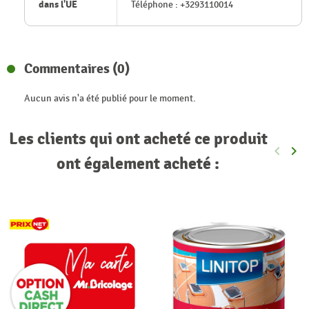
dans l'UE
Téléphone : +3293110014
Commentaires (0)
Aucun avis n'a été publié pour le moment.
Les clients qui ont acheté ce produit
keyboard_arrow_left
keyboard_arrow_right
Précéde
Sui
ont également acheté :