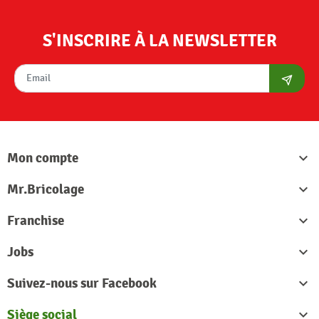
S'INSCRIRE À LA NEWSLETTER
S'abon
Mon compte

Mr.Bricolage

Franchise

Jobs

Suivez-nous sur Facebook

Siège social
