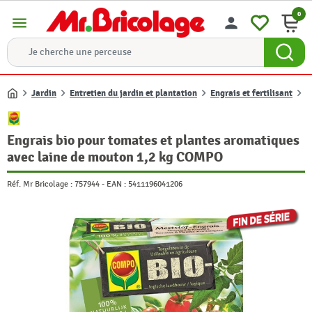
0
menu
person
Jardin
Entretien du jardin et plantation
Engrais et fertilisant
E
Accueil
Engrais bio pour tomates et plantes aromatiques
avec laine de mouton 1,2 kg COMPO
Réf. Mr Bricolage :
757944
-
EAN :
5411196041206