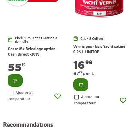
Click & Collect / Livraison à
Click & Collect
domicile
Vernis pour bois Yacht satiné
Carte Mr.Bricolage option
0,25 L LINITOP
Cash direct -10%
16
99
55
€
96
67
par L
Consulter
Consulter
Ajouter au
Ajouter au
comparateur
comparateur
Recommandations