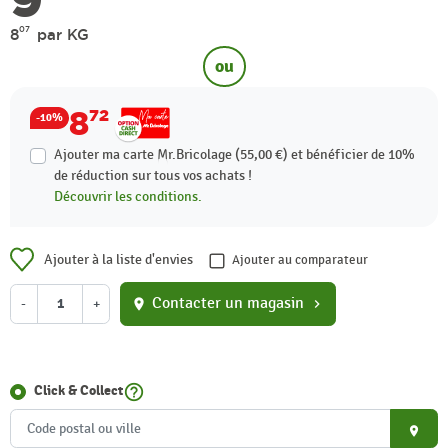
07
8
par KG
ou
8
72
-10%
Ajouter ma carte Mr.Bricolage (55,00 €) et bénéficier de
10%
de réduction sur tous vos achats !
Découvrir les conditions.
Ajouter à la liste d'envies
Ajouter au comparateur
Contacter un magasin
-
+
location_on
chevron_right
help_outline
Click & Collect
place