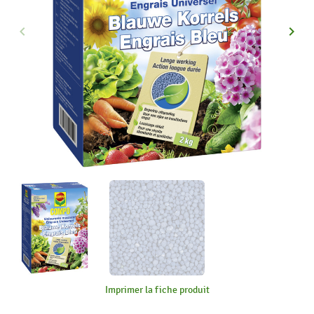
keyboard_arrow_left
keyboard_arrow_right
Précédent
Suiva
Imprimer la fiche produit