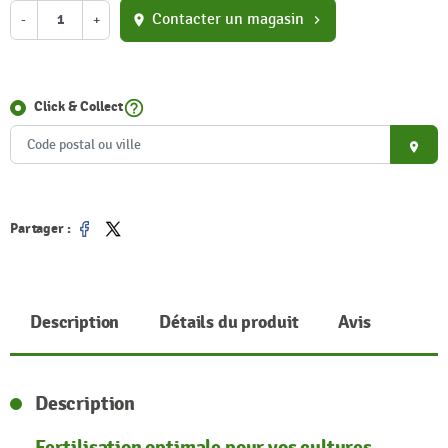
Contacter un magasin
-
+
location_on
chevron_right
help_outline
Click & Collect
place
Partager :
Partager
Tweet
Description
Détails du produit
Avis
Description
Fertilisation optimale pour vos cultures