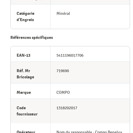
Catégorie
Minéral
d'Engrais
Références spécifiques
EAN-13
5411196017706
Réf. Mr
719690
Bricolage
Marque
COMPO
Code
1318202017
fournisseur
Opérateur
Nom du responsable : Compo Benelux