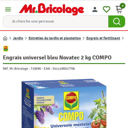
0
menu
person
Jardin
Entretien du jardin et plantation
Engrais et fertilisant
E
Accueil
Engrais universel bleu Novatec 2 kg COMPO
Réf. Mr Bricolage :
719690
-
EAN :
5411196017706