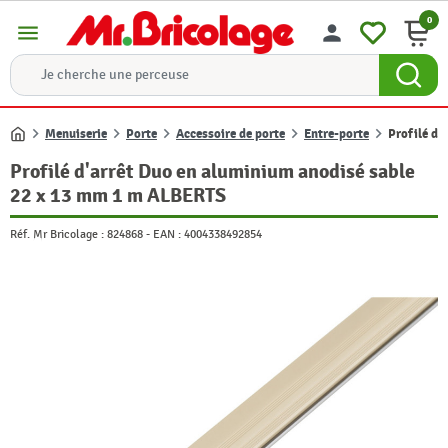
0
menu
person
Menuiserie
Porte
Accessoire de porte
Entre-porte
Profilé d
Accueil
Profilé d'arrêt Duo en aluminium anodisé sable
22 x 13 mm 1 m ALBERTS
Réf. Mr Bricolage :
824868
-
EAN :
4004338492854