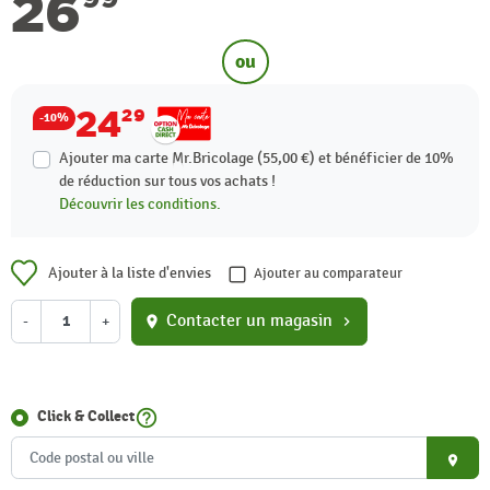
26
ou
24
29
-10%
Ajouter ma carte Mr.Bricolage (55,00 €) et bénéficier de
10%
de réduction sur tous vos achats !
Découvrir les conditions.
Ajouter à la liste d'envies
Ajouter au comparateur
Contacter un magasin
-
+
location_on
chevron_right
help_outline
Click & Collect
place