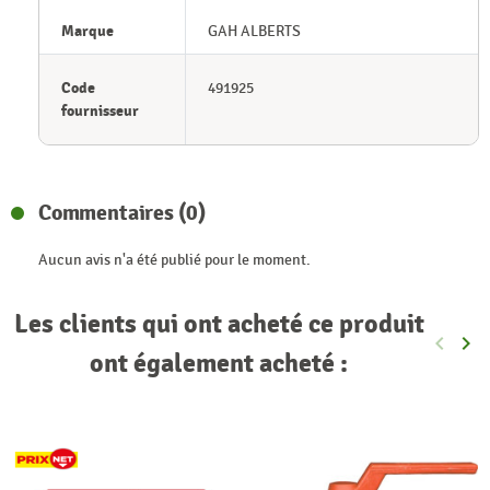
Marque
GAH ALBERTS
Code
491925
fournisseur
Commentaires (0)
Aucun avis n'a été publié pour le moment.
Les clients qui ont acheté ce produit
keyboard_arrow_left
keyboard_arrow_right
Précéde
Sui
ont également acheté :