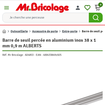
0
menu
person
Quincaillerie
Accessoire de porte
Entre-porte
Barre de seuil p
Accueil
Barre de seuil percée en aluminium inox 38 x 1
mm 0,9 m ALBERTS
Réf. Mr Bricolage :
824853
-
EAN :
4004338491925