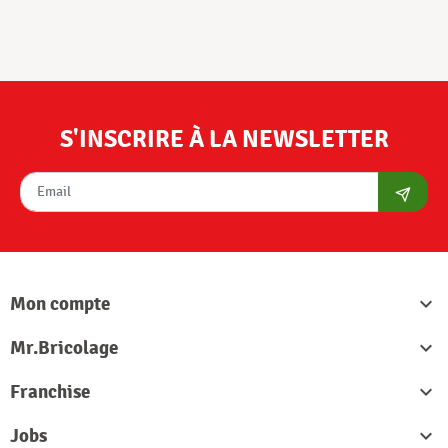
S'INSCRIRE À LA NEWSLETTER
S'abon
Mon compte

Mr.Bricolage

Franchise

Jobs
