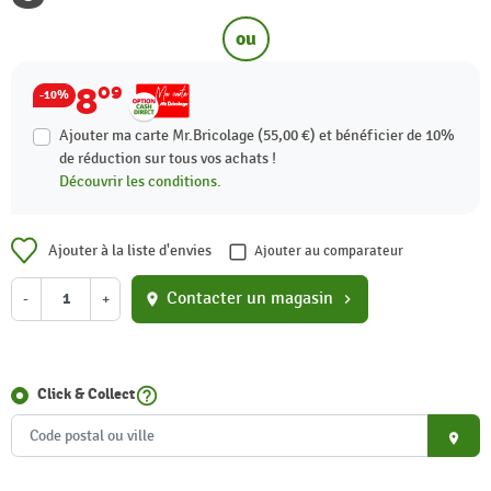
ou
8
09
-10%
Ajouter ma carte Mr.Bricolage (55,00 €) et bénéficier de
10%
de réduction sur tous vos achats !
Découvrir les conditions.
Ajouter à la liste d'envies
Ajouter au comparateur
Contacter un magasin
-
+
location_on
chevron_right
help_outline
Click & Collect
place