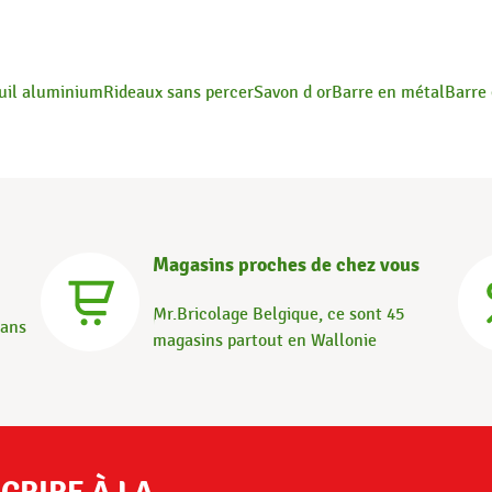
uil aluminium
Rideaux sans percer
Savon d or
Barre en métal
Barre 
Magasins proches de chez vous
Mr.Bricolage Belgique, ce sont 45
dans
magasins partout en Wallonie