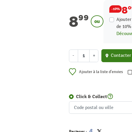
8
0
-10%
8
99
Ajouter
ou
de
10
Découvr
-
+
Contacter
location_on
Ajouter à la liste d'envies
help_outline
Click & Collect
Partager :