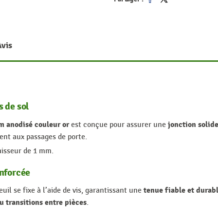
Partager
Tweet
Avis
 de sol
m anodisé couleur or
jonction solid
est conçue pour assurer une
ment aux passages de porte.
aisseur de 1 mm.
enforcée
tenue fiable et durab
euil se fixe à l’aide de vis, garantissant une
ou transitions entre pièces
.