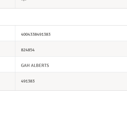
4004338491383
824854
GAH ALBERTS
491383