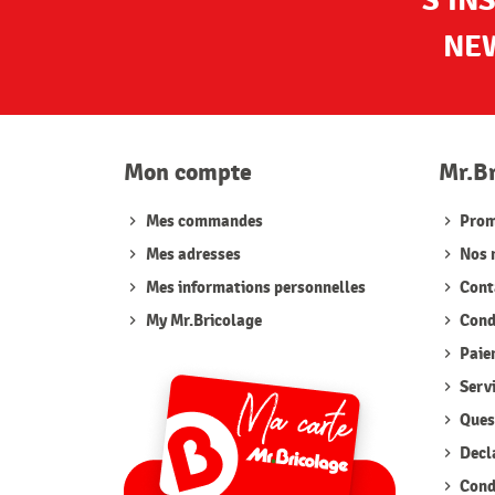
S'IN
NE
Mon compte
Mr.B
Mes commandes
Prom
Mes adresses
Nos 
Mes informations personnelles
Cont
My Mr.Bricolage
Condi
Paie
Serv
Quest
Decla
Condi