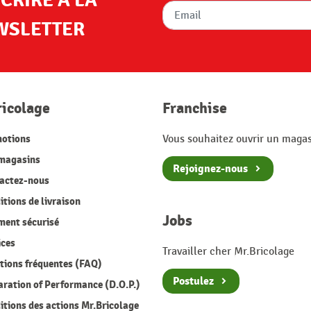
SCRIRE À LA
WSLETTER
ricolage
Franchise
otions
Vous souhaitez ouvrir un magas
magasins
Rejoignez-nous
actez-nous
tions de livraison
Jobs
ment sécurisé
ices
Travailler cher Mr.Bricolage
ions fréquentes (FAQ)
Postulez
ration of Performance (D.O.P.)
tions des actions Mr.Bricolage