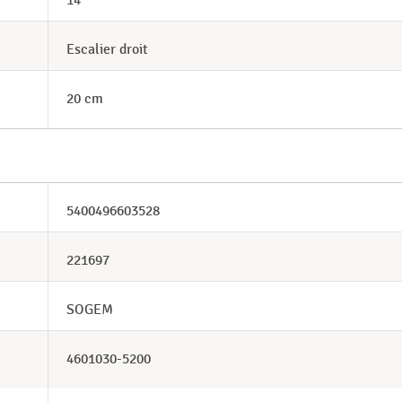
14
Escalier droit
20 cm
5400496603528
221697
SOGEM
4601030-5200