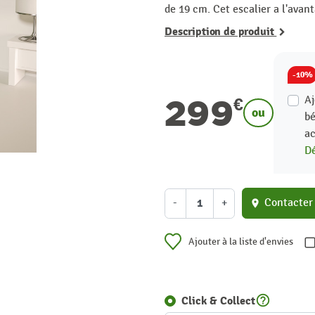
de 19 cm. Cet escalier a l'avan
Description de produit
-10%
299
Aj
€
ou
bé
ac
Dé
-
+
Contacter
location_on
Ajouter à la liste d'envies
help_outline
Click & Collect