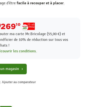
facile à recouper et à placer
tage d'être
.
269
10
outer ma carte Mr.Bricolage (55,00 €) et
néficier de
10%
de réduction sur tous vos
hats !
couvrir les conditions.
 un magasin
chevron_right
Ajouter au comparateur