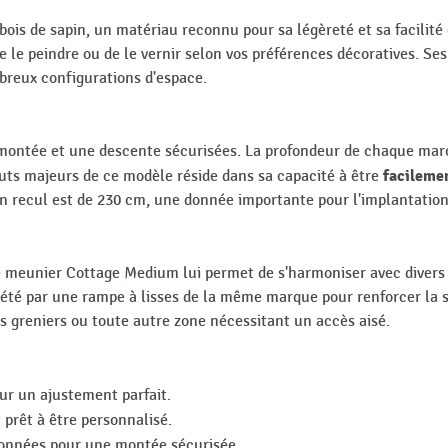
bois de sapin, un matériau reconnu pour sa légèreté et sa facilité 
 de le peindre ou de le vernir selon vos préférences décoratives. 
breux configurations d'espace.
montée et une descente sécurisées. La profondeur de chaque marc
facileme
outs majeurs de ce modèle réside dans sa capacité à être
on recul est de 230 cm, une donnée importante pour l'implantation
e meunier Cottage Medium lui permet de s'harmoniser avec divers st
été par une rampe à lisses de la même marque pour renforcer la sé
s greniers ou toute autre zone nécessitant un accès aisé.
ur un ajustement parfait.
 prêt à être personnalisé.
ionnées pour une montée sécurisée.