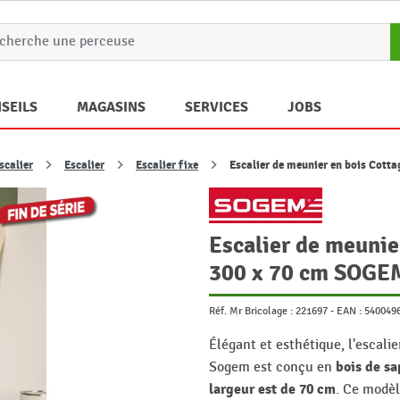
SEILS
MAGASINS
SERVICES
JOBS
scalier
Escalier
Escalier fixe
Escalier de meunier en bois Cot
Escalier de meuni
300 x 70 cm SOGE
Réf. Mr Bricolage :
221697
-
EAN :
540049
Élégant et esthétique, l'escal
bois de sa
Sogem est conçu en
largeur est de 70 cm
. Ce modèl