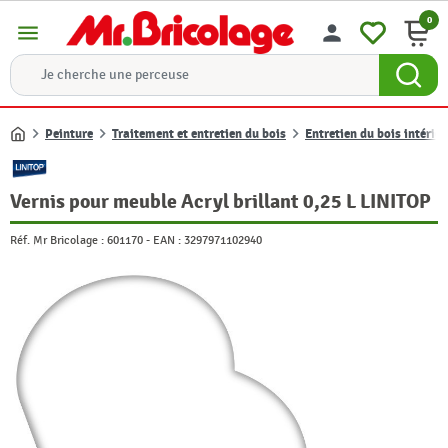
0
menu
person
Peinture
Traitement et entretien du bois
Entretien du bois intérieu
Accueil
Vernis pour meuble Acryl brillant 0,25 L LINITOP
Réf. Mr Bricolage :
601170
-
EAN :
3297971102940