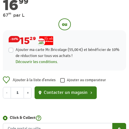
16
99
96
67
par L
ou
15
29
-10%
Ajouter ma carte Mr.Bricolage (55,00 €) et bénéficier de
10%
de réduction sur tous vos achats !
Découvrir les conditions.
Ajouter à la liste d'envies
Ajouter au comparateur
Contacter un magasin
-
+
location_on
chevron_right
help_outline
Click & Collect