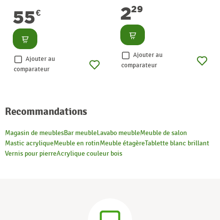
2
29
55
€
Consulter
Consulter
Ajouter au
Ajouter au
comparateur
comparateur
Recommandations
Magasin de meubles
Bar meuble
Lavabo meuble
Meuble de salon
Mastic acrylique
Meuble en rotin
Meuble étagère
Tablette blanc brillant
Vernis pour pierre
Acrylique couleur bois