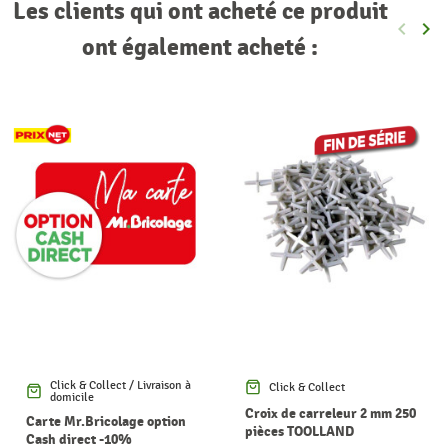
Les clients qui ont acheté ce produit
keyboard_arrow_left
keyboard_arrow_right
Précéde
Sui
ont également acheté :
Click & Collect / Livraison à
Click & Collect
domicile
Croix de carreleur 2 mm 250
Carte Mr.Bricolage option
pièces TOOLLAND
Cash direct -10%