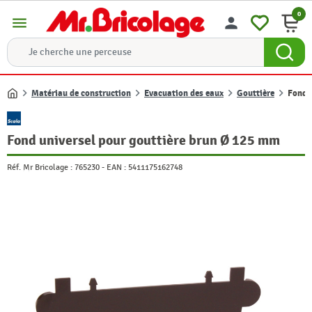
0
menu
person
Matériau de construction
Evacuation des eaux
Gouttière
Fond 
Accueil
Fond universel pour gouttière brun Ø 125 mm
Réf. Mr Bricolage :
765230
-
EAN :
5411175162748