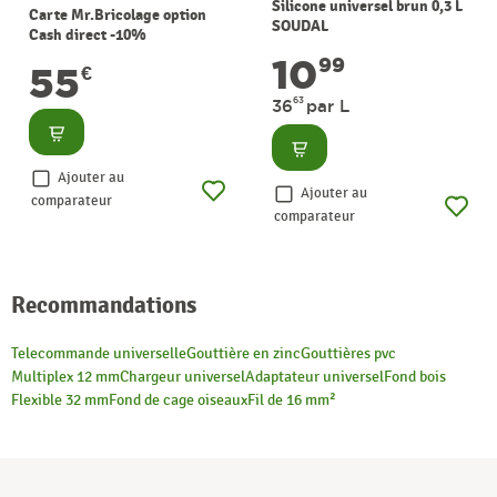
Silicone universel brun 0,3 L
Carte Mr.Bricolage option
SOUDAL
Cash direct -10%
10
99
55
€
63
36
par L
Consulter
Consulter
Ajouter au
Ajouter au
comparateur
comparateur
Recommandations
Telecommande universelle
Gouttière en zinc
Gouttières pvc
Multiplex 12 mm
Chargeur universel
Adaptateur universel
Fond bois
Flexible 32 mm
Fond de cage oiseaux
Fil de 16 mm²