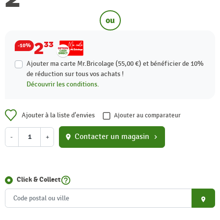
ou
2
33
-10%
Ajouter ma carte Mr.Bricolage (55,00 €) et bénéficier de
10%
de réduction sur tous vos achats !
Découvrir les conditions.
Ajouter à la liste d'envies
Ajouter au comparateur
Contacter un magasin
-
+
location_on
chevron_right
help_outline
Click & Collect
place