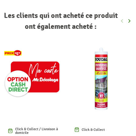
Les clients qui ont acheté ce produit
keyboard_arrow_left
keyboard_arrow_right
Précéde
Sui
ont également acheté :
Click & Collect / Livraison à
Click & Collect
domicile