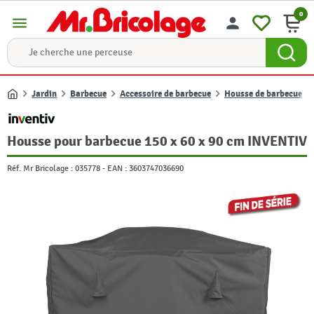
0
menu
person
Jardin
Barbecue
Accessoire de barbecue
Housse de barbecue
Accueil
Housse pour barbecue 150 x 60 x 90 cm INVENTIV
Réf. Mr Bricolage :
035778
-
EAN :
3603747036690