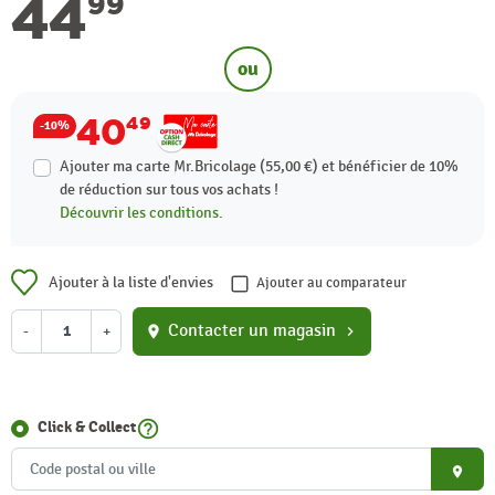
44
99
ou
40
49
-10%
Ajouter ma carte Mr.Bricolage (55,00 €) et bénéficier de
10%
de réduction sur tous vos achats !
Découvrir les conditions.
Ajouter à la liste d'envies
Ajouter au comparateur
Contacter un magasin
-
+
location_on
chevron_right
help_outline
Click & Collect
place