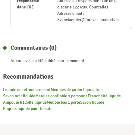
responsable
Adresse du responsable : rue de la
dans l'UE
glacerie 122 6180 Courcelles
Adresse email :
Svanvlaender@forever-products.be
Commentaires (0)
Aucun avis n'a été publié pour le moment.
Recommandations
Liquide de refroidissement
Meubles de jardin liquidation
Savon noir liquide
Matelas gonflable 1 personne
Étanchéité liquide
Ampoule h1
Colle liquide
Meuble bas 1 porte
Savon liquide
Engrais liquide pour tomate