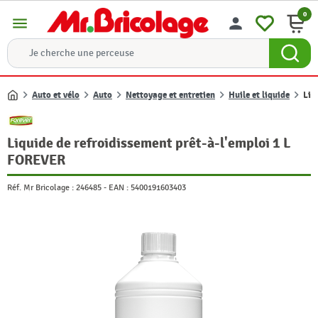
0
menu
person
Auto et vélo
Auto
Nettoyage et entretien
Huile et liquide
Liq
Accueil
Liquide de refroidissement prêt-à-l'emploi 1 L
FOREVER
Réf. Mr Bricolage :
246485
-
EAN :
5400191603403