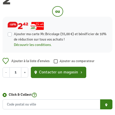
ou
2
42
-10%
Ajouter ma carte Mr.Bricolage (55,00 €) et bénéficier de
10%
de réduction sur tous vos achats !
Découvrir les conditions.
Ajouter à la liste d'envies
Ajouter au comparateur
Contacter un magasin
-
+
location_on
chevron_right
help_outline
Click & Collect
place