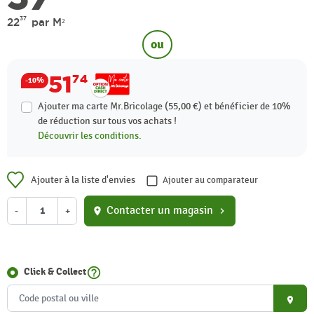
37
22
par M²
ou
51
74
-10%
Ajouter ma carte Mr.Bricolage (55,00 €) et bénéficier de
10%
de réduction sur tous vos achats !
Découvrir les conditions.
Ajouter à la liste d'envies
Ajouter au comparateur
Contacter un magasin
-
+
location_on
chevron_right
help_outline
Click & Collect
place