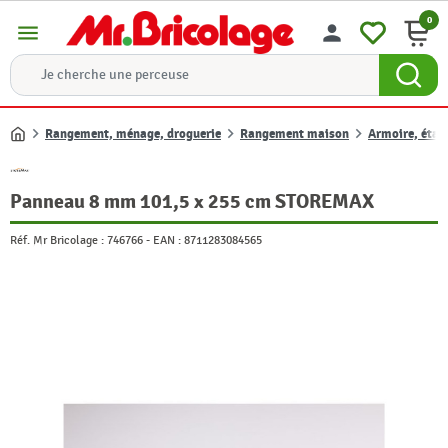
0
menu
person
Rangement, ménage, droguerie
Rangement maison
Armoire, étag
Accueil
Panneau 8 mm 101,5 x 255 cm STOREMAX
Réf. Mr Bricolage :
746766
-
EAN :
8711283084565