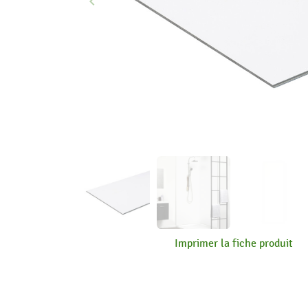
keyboard_arrow_left
Précédent
Imprimer la fiche produit