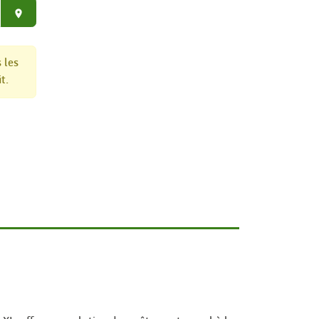
place
 les
t.