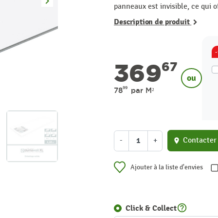
keyboard_arrow_right
Suivant
panneaux est invisible, ce qui o
Description de produit
369
67
ou
99
78
par M²
-
+
Contacter
location_on
Ajouter à la liste d'envies
help_outline
Click & Collect