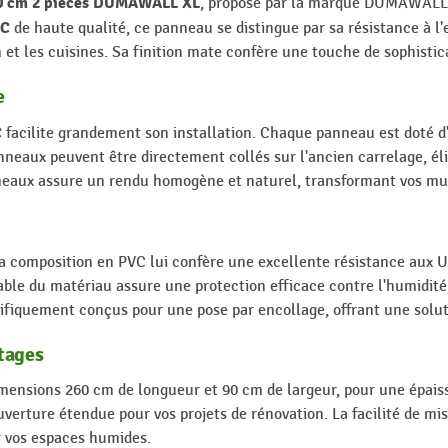
90 cm 2 pièces DUMAWALL XL
, proposé par la marque DUMAWALL X
VC
de haute qualité, ce panneau se distingue par sa résistance à l
n et les cuisines. Sa finition mate confère une touche de sophistic
e
C
facilite grandement son installation. Chaque panneau est doté d
nneaux peuvent être directement collés sur l'ancien carrelage, él
panneaux assure un rendu homogène et naturel, transformant vos mu
 composition en PVC lui confère une excellente résistance aux U
ble du matériau assure une protection efficace contre l'humidité,
cifiquement conçus pour une pose par encollage, offrant une solut
tages
mensions 260 cm de longueur et 90 cm de largeur, pour une épai
uverture étendue pour vos projets de rénovation. La facilité de mi
r vos espaces humides.