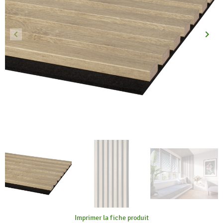
keyboard_arrow_left
keyboard_arrow_right
Précédent
Suiva
Imprimer la fiche produit