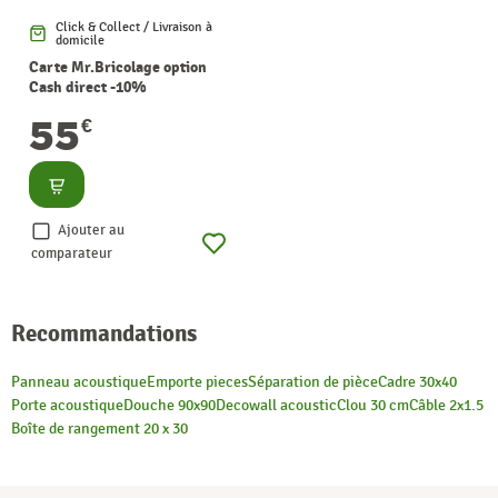
Click & Collect / Livraison à
domicile
Carte Mr.Bricolage option
Cash direct -10%
55
€
Consulter
Ajouter au
comparateur
Recommandations
Panneau acoustique
Emporte pieces
Séparation de pièce
Cadre 30x40
Porte acoustique
Douche 90x90
Decowall acoustic
Clou 30 cm
Câble 2x1.5
Boîte de rangement 20 x 30