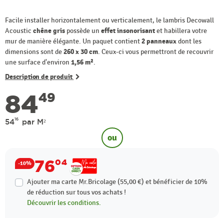
Facile installer horizontalement ou verticalement, le lambris Decowall
Acoustic
chêne gris
possède un
effet insonorisant
et habillera votre
mur de manière élégante. Un paquet contient
2 panneaux
dont les
dimensions sont de
260 x 30 cm
. Ceux-ci vous permettront de recouvrir
une surface d'environ
1,56 m²
.
Description de produit
84
49
16
54
par M²
ou
76
04
-10%
Ajouter ma carte Mr.Bricolage (55,00 €) et bénéficier de
10%
de réduction sur tous vos achats !
Découvrir les conditions.