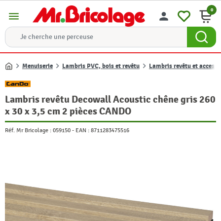
0
menu
person
Menuiserie
Lambris PVC, bois et revêtu
Lambris revêtu et accesso
Accueil
Lambris revêtu Decowall Acoustic chêne gris 260
x 30 x 3,5 cm 2 pièces CANDO
Réf. Mr Bricolage :
059150
-
EAN :
8711283475516