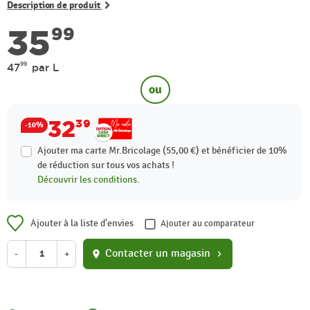
Description de produit
35
99
99
47
par L
ou
32
39
-10%
Ajouter ma carte Mr.Bricolage (55,00 €) et bénéficier de
10%
de réduction sur tous vos achats !
Découvrir les conditions.
Ajouter à la liste d'envies
Ajouter au comparateur
Contacter un magasin
-
+
location_on
chevron_right