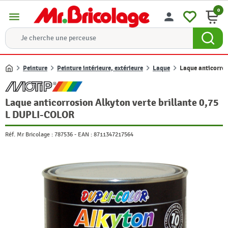
0
menu
person
Peinture
Peinture intérieure, extérieure
Laque
Laque anticorros
Accueil
Laque anticorrosion Alkyton verte brillante 0,75
L DUPLI-COLOR
Réf. Mr Bricolage :
787536
-
EAN :
8711347217564