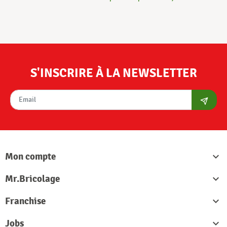
S'INSCRIRE À LA NEWSLETTER
S'abon
Mon compte

Mr.Bricolage

Franchise

Jobs
