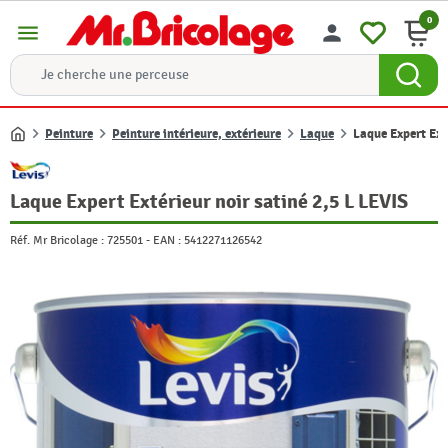
0
menu
person
Peinture
Peinture intérieure, extérieure
Laque
Laque Expert Ext
Accueil
Laque Expert Extérieur noir satiné 2,5 L LEVIS
Réf. Mr Bricolage :
725501
-
EAN :
5412271126542