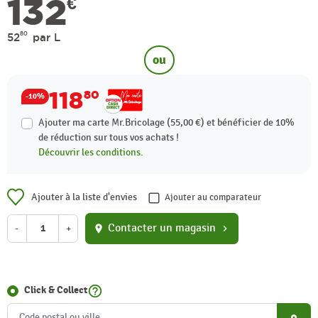
132
€
80
52
par L
ou
118
80
-10%
Ajouter ma carte Mr.Bricolage (55,00 €) et bénéficier de
10%
de réduction sur tous vos achats !
Découvrir les conditions.
Ajouter à la liste d'envies
Ajouter au comparateur
Contacter un magasin
-
+
location_on
chevron_right
help_outline
Click & Collect