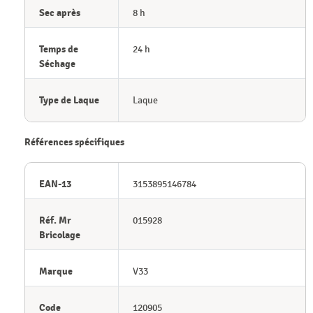
Sec après
8 h
Temps de
24 h
Séchage
Type de Laque
Laque
Références spécifiques
EAN-13
3153895146784
Réf. Mr
015928
Bricolage
Marque
V33
Code
120905