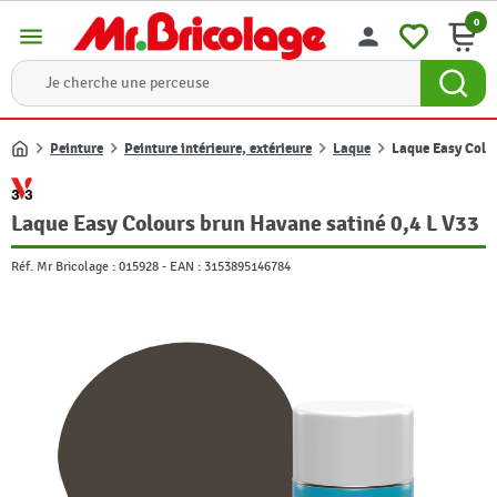
0
menu
person
Peinture
Peinture intérieure, extérieure
Laque
Laque Easy Colou
Accueil
Laque Easy Colours brun Havane satiné 0,4 L V33
Réf. Mr Bricolage :
015928
-
EAN :
3153895146784