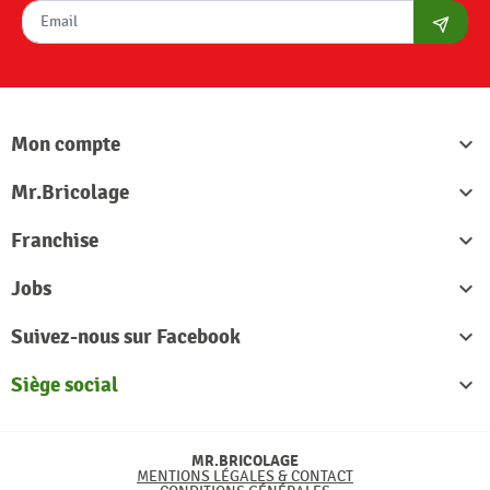
S'abon
Mon compte

Mr.Bricolage

Franchise

Jobs

Suivez-nous sur Facebook

Siège social

MR.BRICOLAGE
MENTIONS LÉGALES & CONTACT