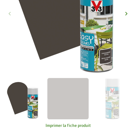
keyboard_arrow_left
keyboard_arrow_right
Précédent
Suiva
Imprimer la fiche produit