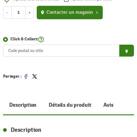
Contacter un magasin
-
+
location_on
chevron_right
help_outline
Click & Collect
place
Partager :
Partager
Tweet
Description
Détails du produit
Avis
Description