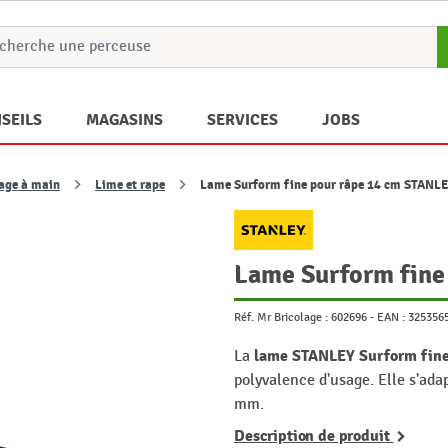
SEILS
MAGASINS
SERVICES
JOBS
lage à main
Lime et rape
Lame Surform fine pour râpe 14 cm STANL
Lame Surform fine
Réf. Mr Bricolage :
602696
-
EAN :
325356
lame STANLEY Surform fin
La
polyvalence d'usage. Elle s'ad
mm.
Description de produit