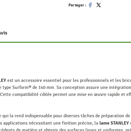
Partager :
Partager
Tweet
Avis
LEY
est un accessoire essentiel pour les professionnels et les br
 type Surform® de 140 mm. Sa conception assure une intégration p
 Cette compatibilité ciblée permet une mise en œuvre rapide et ef
e qui la rend indispensable pour diverses tâches de préparation de
lame STANLEY
s applications nécessitant une finition précise, la
o
cédents de matière et obtenir des surfaces lisses et uniformes, pr