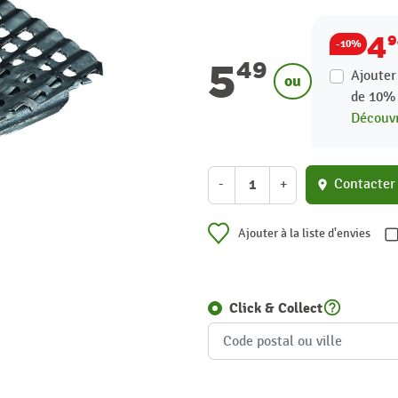
4
-10%
5
49
Ajouter
ou
de
10
Découvr
-
+
Contacter
location_on
Ajouter à la liste d'envies
help_outline
Click & Collect