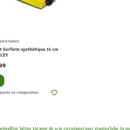
ick & Collect
t Surform synthétique 14 cm
NLEY
99
nsulter
jouter au comparateur
anley
Bloc béton 14
Lame de scie circulaire
Laser stanley
Tube 14 