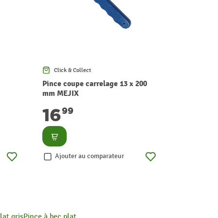
Click & Collect
Pince coupe carrelage 13 x 200
mm MEJIX
16
99
Consulter
Ajouter au comparateur
lat gris
Pince à bec plat