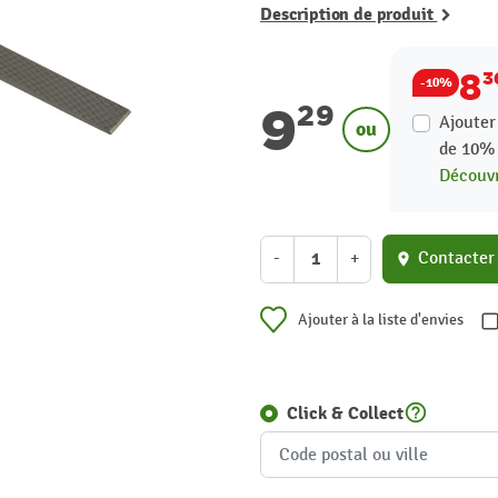
Description de produit
8
3
-10%
9
29
Ajouter
ou
de
10
Découvr
-
+
Contacter
location_on
Ajouter à la liste d'envies
help_outline
Click & Collect