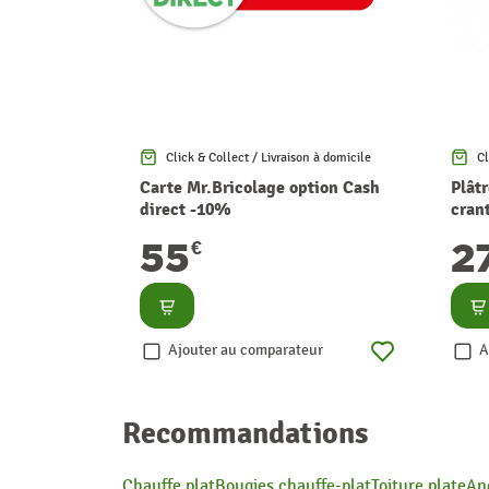
Click & Collect / Livraison à domicile
Cl
Carte Mr.Bricolage option Cash
Plât
direct -10%
crant
55
2
€
Consulter
Co
Ajouter au comparateur
A
Recommandations
Chauffe plat
Bougies chauffe-plat
Toiture plate
An