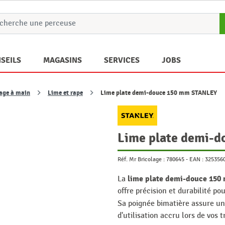
SEILS
MAGASINS
SERVICES
JOBS
lage à main
Lime et rape
Lime plate demi-douce 150 mm STANLEY
Lime plate demi-
Réf. Mr Bricolage :
780645
-
EAN :
325356
lime plate demi-douce 15
La
offre précision et durabilité po
Sa poignée bimatière assure u
d'utilisation accru lors de vos 