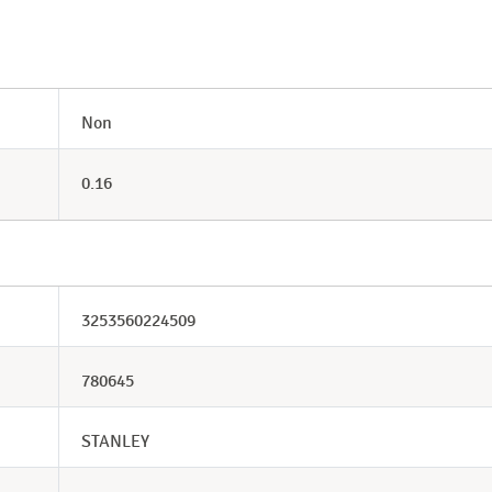
Non
0.16
3253560224509
780645
STANLEY