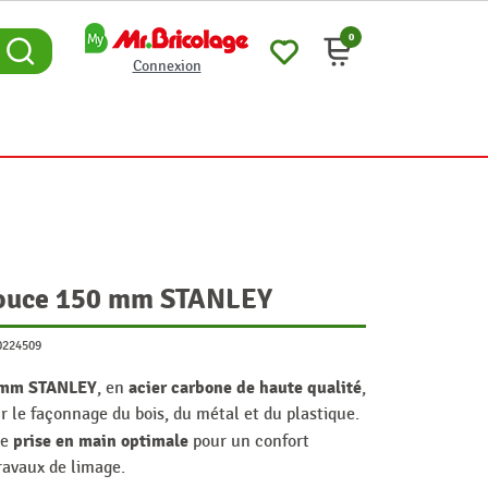
0
Connexion
douce 150 mm STANLEY
0224509
0 mm STANLEY
acier carbone de haute qualité
, en
,
ur le façonnage du bois, du métal et du plastique.
prise en main optimale
ne
pour un confort
travaux de limage.