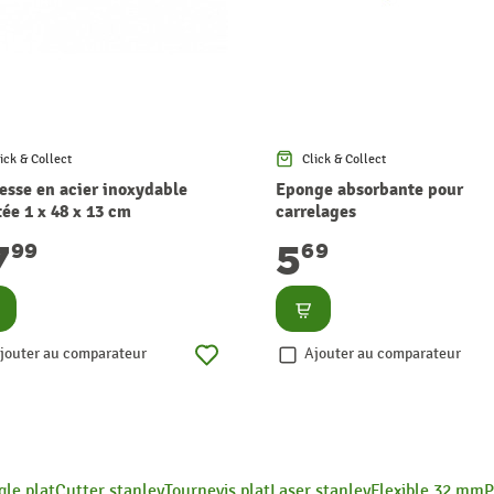
ick & Collect
Click & Collect
resse en acier inoxydable
Eponge absorbante pour
ée 1 x 48 x 13 cm
carrelages
7
5
99
69
nsulter
Consulter
jouter au comparateur
Ajouter au comparateur
gle plat
Cutter stanley
Tournevis plat
Laser stanley
Flexible 32 mm
P