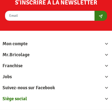
S'INSCRIRE À LA NEWSLETTER
S'abon
Mon compte

Mr.Bricolage

Franchise

Jobs

Suivez-nous sur Facebook

Siège social
