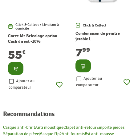
Click & Collect / Livraison à
Click & Collect
domicile
Combinaison de peintre
Carte Mr.Bricolage option
jetable L
Cash direct -10%
7
99
55
€
Consulter
Consulter
Ajouter au
Ajouter au
comparateur
comparateur
Recommandations
Casque anti-bruit
Anti moustique
Clapet anti-retour
Emporte pieces
Séparation de pièce
Masque ffp2
Anti fourmis
Bsi anti-mousse