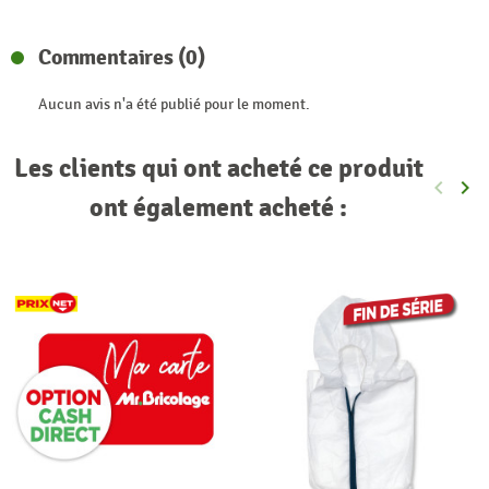
Commentaires (0)
Aucun avis n'a été publié pour le moment.
Les clients qui ont acheté ce produit
keyboard_arrow_left
keyboard_arrow_right
Précéde
Sui
ont également acheté :