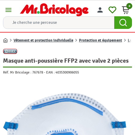
0
menu
person
Vêtement et protection individuelle
Protection et équipement
Lun
Accueil
Masque anti-poussière FFP2 avec valve 2 pièces
Réf. Mr Bricolage :
767678
-
EAN :
4035300906055