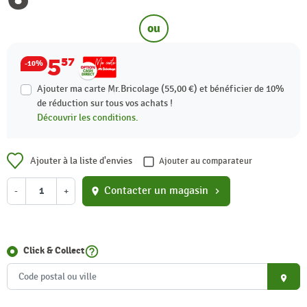
ou
5
57
-10%
Ajouter ma carte Mr.Bricolage (55,00 €) et bénéficier de
10%
de réduction sur tous vos achats !
Découvrir les conditions.
Ajouter à la liste d'envies
Ajouter au comparateur
Contacter un magasin
-
+
location_on
chevron_right
help_outline
Click & Collect
place