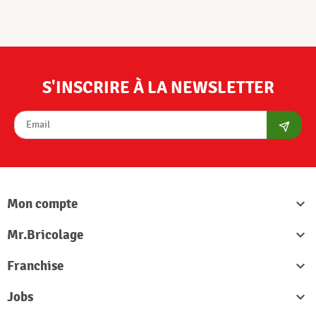
S'INSCRIRE À LA NEWSLETTER
S'abon
Mon compte

Mr.Bricolage

Franchise

Jobs
