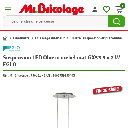
0
menu
person
Luminaire
Eclairage intérieur
Lustre, suspension et plafonnier
Accueil
Suspension LED Olvero nickel mat GX53 3 x 7 W
EGLO
Réf. Mr Bricolage :
750181
-
EAN :
9002759935443