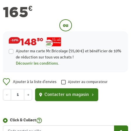
165
€
ou
148
50
-10%
Ajouter ma carte Mr.Bricolage (55,00 €) et bénéficier de
10%
de réduction sur tous vos achats !
Découvrir les conditions.
Ajouter à la liste d'envies
Ajouter au comparateur
Contacter un magasin
-
+
location_on
chevron_right
help_outline
Click & Collect