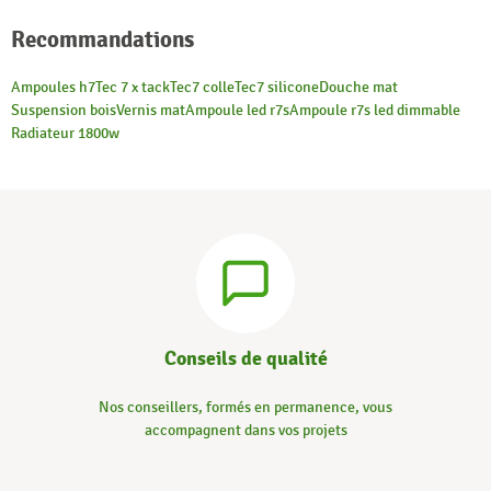
Recommandations
Ampoules h7
Tec 7 x tack
Tec7 colle
Tec7 silicone
Douche mat
Suspension bois
Vernis mat
Ampoule led r7s
Ampoule r7s led dimmable
Radiateur 1800w
Conseils de qualité
Nos conseillers, formés en permanence, vous
accompagnent dans vos projets