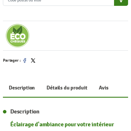
place
Partager :
Partager
Tweet
Description
Détails du produit
Avis
Description
Éclairage d'ambiance pour votre intérieur